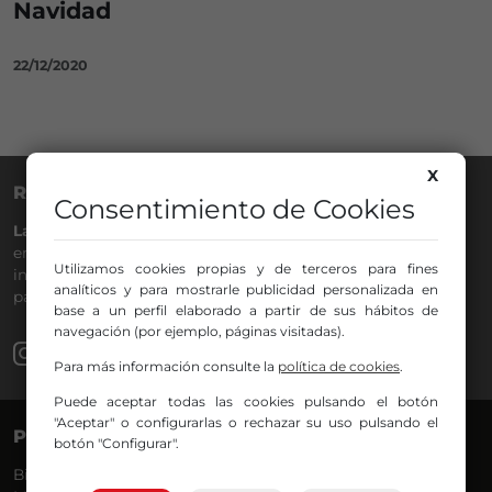
Navidad
22/12/2020
X
RADIO NERVIÓN
Consentimiento de Cookies
La Gran Familia
desde hace
40 años
en la
88.0
de tu dial. La
emisora de Bilbao para todos los públicos, con Más Música,
Utilizamos cookies propias y de terceros para fines
información a menos cinco, deportes, tráfico y la
analíticos y para mostrarle publicidad personalizada en
participación de los oyentes.
base a un perfil elaborado a partir de sus hábitos de
navegación (por ejemplo, páginas visitadas).
Para más información consulte la
política de cookies
.
Puede aceptar todas las cookies pulsando el botón
"Aceptar" o configurarlas o rechazar su uso pulsando el
PROGRAMAS
VOCES
botón "Configurar".
Bilbosport
Agurtzane