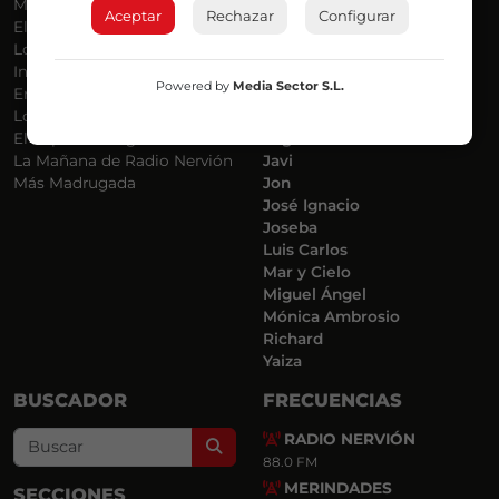
Más Música
Belén Ollero
Aceptar
Rechazar
Configurar
El Madrugador
Dani
Lo Más Nuevo
Eduardo
Informativos
Eva Argote
Powered by
Media Sector S.L.
En Ruta
Endika
Locos por la Música
Iker
El Supermadrugador
Iñigo
La Mañana de Radio Nervión
Javi
Más Madrugada
Jon
José Ignacio
Joseba
Luis Carlos
Mar y Cielo
Miguel Ángel
Mónica Ambrosio
Richard
Yaiza
BUSCADOR
FRECUENCIAS
RADIO NERVIÓN
Search
88.0 FM
MERINDADES
SECCIONES