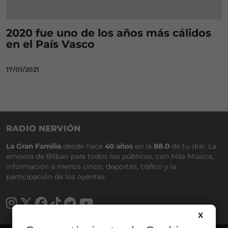
2020 fue uno de los años más cálidos
en el País Vasco
17/01/2021
RADIO NERVIÓN
La Gran Familia
desde hace
40 años
en la
88.0
de tu dial. La
emisora de Bilbao para todos los públicos, con Más Música,
información a menos cinco, deportes, tráfico y la
participación de los oyentes.
X