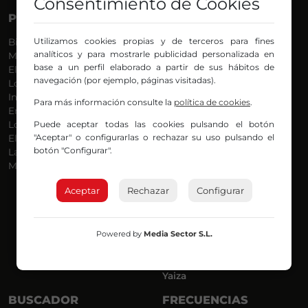
Consentimiento de Cookies
PROGRAMAS
VOCES
Utilizamos cookies propias y de terceros para fines
Bilbosport
Agurtzane
analíticos y para mostrarle publicidad personalizada en
Más Música
Belén Ollero
base a un perfil elaborado a partir de sus hábitos de
El Madrugador
Dani
navegación (por ejemplo, páginas visitadas).
Lo Más Nuevo
Eduardo
Informativos
Eva Argote
Para más información consulte la
política de cookies
.
En Ruta
Endika
Puede aceptar todas las cookies pulsando el botón
Locos por la Música
Iker
"Aceptar" o configurarlas o rechazar su uso pulsando el
El Supermadrugador
Iñigo
botón "Configurar".
La Mañana de Radio Nervión
Javi
Más Madrugada
Jon
José Ignacio
Aceptar
Rechazar
Configurar
Joseba
Luis Carlos
Mar y Cielo
Powered by
Media Sector S.L.
Miguel Ángel
Mónica Ambrosio
Richard
Yaiza
BUSCADOR
FRECUENCIAS