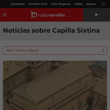
#
patinetes
Athletic Club
Aste Nagusia
robos
playas
Menú
Noticias sobre Capilla Sixtina
Abrir menú lateral