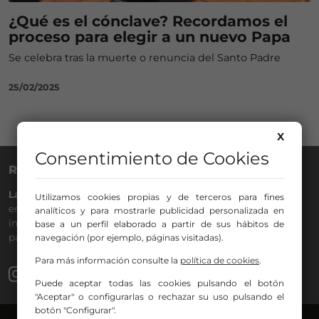
¿Qué es el cónclave? Recordamos el
proceso para elegir a un nuevo Papa
Se celebra tras la muerte o renuncia del Santo Padre
25/02/2025
X
Consentimiento de Cookies
RADIO NERVIÓN
La Gran Familia
desde hace
40 años
en la
88.0
de tu dial. La
Utilizamos cookies propias y de terceros para fines
emisora de Bilbao para todos los públicos, con Más Música,
analíticos y para mostrarle publicidad personalizada en
información a menos cinco, deportes, tráfico y la
base a un perfil elaborado a partir de sus hábitos de
participación de los oyentes.
navegación (por ejemplo, páginas visitadas).
Para más información consulte la
política de cookies
.
Puede aceptar todas las cookies pulsando el botón
"Aceptar" o configurarlas o rechazar su uso pulsando el
botón "Configurar".