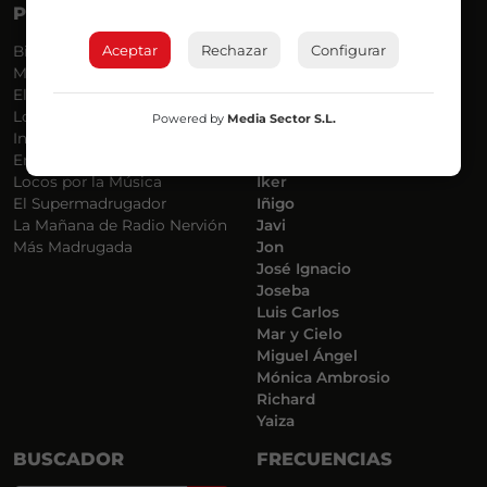
PROGRAMAS
VOCES
Aceptar
Rechazar
Configurar
Bilbosport
Agurtzane
Más Música
Belén Ollero
El Madrugador
Dani
Lo Más Nuevo
Eduardo
Powered by
Media Sector S.L.
Informativos
Eva Argote
En Ruta
Endika
Locos por la Música
Iker
El Supermadrugador
Iñigo
La Mañana de Radio Nervión
Javi
Más Madrugada
Jon
José Ignacio
Joseba
Luis Carlos
Mar y Cielo
Miguel Ángel
Mónica Ambrosio
Richard
Yaiza
BUSCADOR
FRECUENCIAS