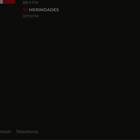
88.0 FM
MERINDADES
107.9 FM
nosti
Televitoria