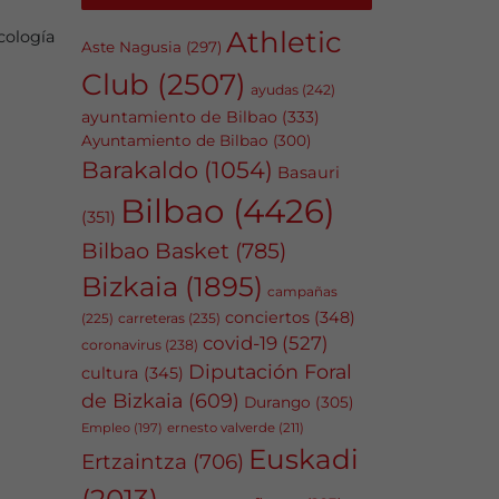
Athletic
cología
Aste Nagusia
(297)
Club
(2507)
ayudas
(242)
ayuntamiento de Bilbao
(333)
Ayuntamiento de Bilbao
(300)
Barakaldo
(1054)
Basauri
Bilbao
(4426)
(351)
Bilbao Basket
(785)
Bizkaia
(1895)
campañas
conciertos
(348)
carreteras
(235)
(225)
covid-19
(527)
coronavirus
(238)
Diputación Foral
cultura
(345)
de Bizkaia
(609)
Durango
(305)
Empleo
(197)
ernesto valverde
(211)
Euskadi
Ertzaintza
(706)
(2013)