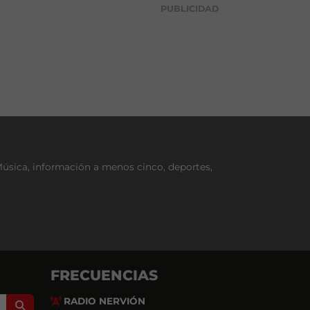
g
PUBLICIDAD
o
r
í
a
Música, información a menos cinco, deportes,
FRECUENCIAS
RADIO NERVIÓN
Search