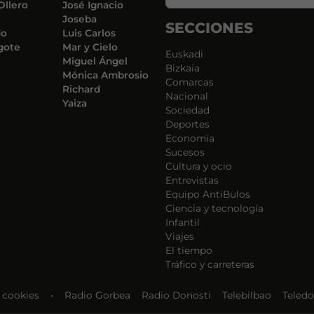
Ollero
José Ignacio
Joseba
SECCIONES
do
Luis Carlos
gote
Mar y Cielo
Euskadi
Miguel Ángel
Bizkaia
Mónica Ambrosio
Comarcas
Richard
Nacional
Yaiza
Sociedad
Deportes
Economía
Sucesos
Cultura y ocio
Entrevistas
Equipo AntiBulos
Ciencia y tecnología
Infantil
Viajes
El tiempo
Tráfico y carreteras
e cookies
•
Radio Gorbea
Radio Donosti
Telebilbao
Teledo