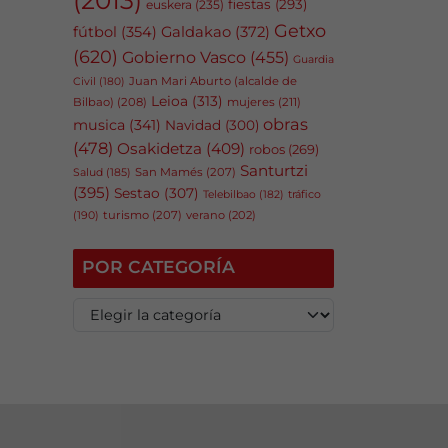
fiestas
(293)
euskera
(235)
Getxo
fútbol
(354)
Galdakao
(372)
(620)
Gobierno Vasco
(455)
Guardia
Juan Mari Aburto (alcalde de
Civil
(180)
Leioa
(313)
Bilbao)
(208)
mujeres
(211)
obras
musica
(341)
Navidad
(300)
(478)
Osakidetza
(409)
robos
(269)
Santurtzi
San Mamés
(207)
Salud
(185)
(395)
Sestao
(307)
tráfico
Telebilbao
(182)
(190)
turismo
(207)
verano
(202)
POR CATEGORÍA
P
o
r
c
a
t
e