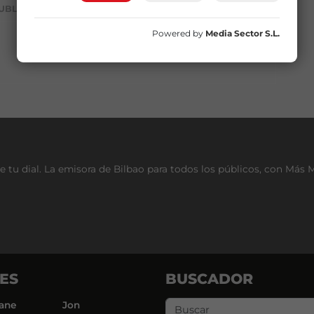
UBLICIDAD
Powered by
Media Sector S.L.
e tu dial. La emisora de Bilbao para todos los públicos, con Más 
ES
BUSCADOR
ane
Jon