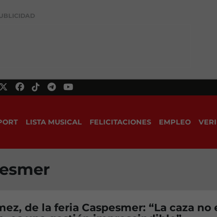
UBLICIDAD
PORT
LISTA MUSICAL
FELICITACIONES
EMPLEO
VERI
pesmer
ez, de la feria Caspesmer: “La caza no 