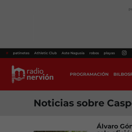
P
#
patinetes
Athletic Club
Aste Nagusia
robos
playas
PROGRAMACIÓN
BILBOS
Noticias sobre Cas
Álvaro Góm