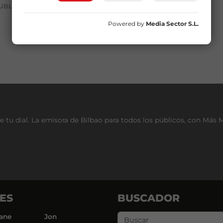
UBLICIDAD
Powered by
Media Sector S.L.
e tu dial. La emisora de Bilbao para todos los públicos, con Más 
ES
BUSCADOR
ane
Jon