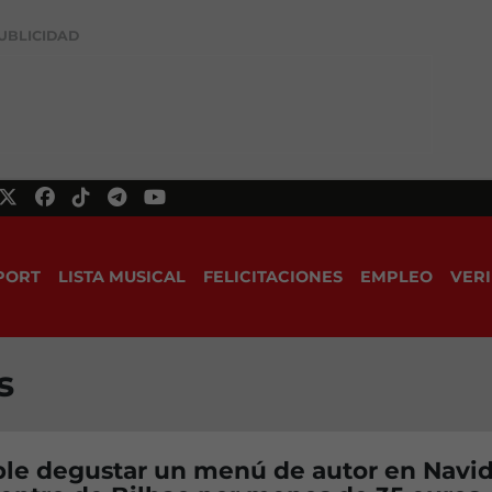
UBLICIDAD
PORT
LISTA MUSICAL
FELICITACIONES
EMPLEO
VERI
s
ible degustar un menú de autor en Navi