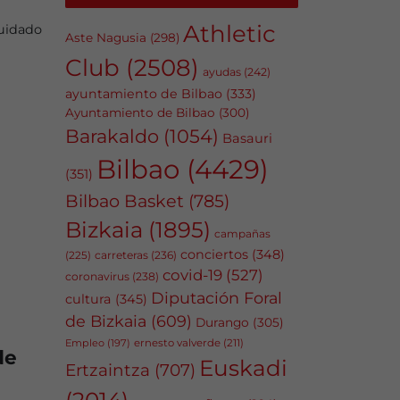
Athletic
cuidado
Aste Nagusia
(298)
Club
(2508)
ayudas
(242)
ayuntamiento de Bilbao
(333)
Ayuntamiento de Bilbao
(300)
Barakaldo
(1054)
Basauri
Bilbao
(4429)
(351)
Bilbao Basket
(785)
Bizkaia
(1895)
campañas
conciertos
(348)
carreteras
(236)
(225)
covid-19
(527)
coronavirus
(238)
Diputación Foral
cultura
(345)
de Bizkaia
(609)
Durango
(305)
Empleo
(197)
ernesto valverde
(211)
de
Euskadi
Ertzaintza
(707)
(2014)