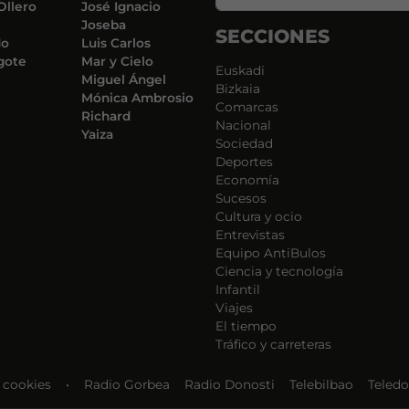
Ollero
José Ignacio
Joseba
SECCIONES
do
Luis Carlos
gote
Mar y Cielo
Euskadi
Miguel Ángel
Bizkaia
Mónica Ambrosio
Comarcas
Richard
Nacional
Yaiza
Sociedad
Deportes
Economía
Sucesos
Cultura y ocio
Entrevistas
Equipo AntiBulos
Ciencia y tecnología
Infantil
Viajes
El tiempo
Tráfico y carreteras
e cookies
•
Radio Gorbea
Radio Donosti
Telebilbao
Teledo