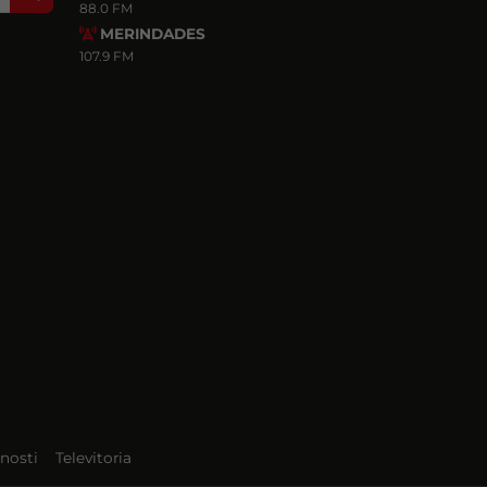
88.0 FM
MERINDADES
107.9 FM
nosti
Televitoria