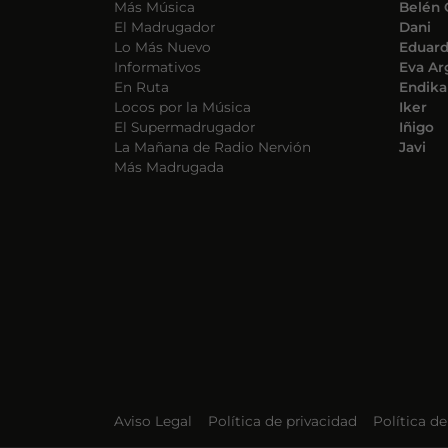
Más Música
Belén 
El Madrugador
Dani
Lo Más Nuevo
Eduar
Informativos
Eva Ar
En Ruta
Endika
Locos por la Música
Iker
El Supermadrugador
Iñigo
La Mañana de Radio Nervión
Javi
Más Madrugada
Aviso Legal
Política de privacidad
Política d