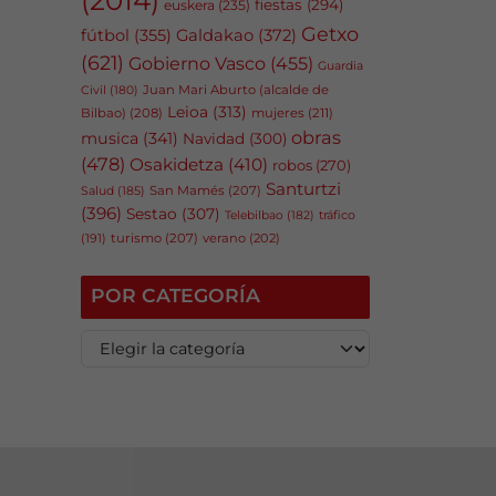
fiestas
(294)
euskera
(235)
Getxo
fútbol
(355)
Galdakao
(372)
(621)
Gobierno Vasco
(455)
Guardia
Juan Mari Aburto (alcalde de
Civil
(180)
Leioa
(313)
Bilbao)
(208)
mujeres
(211)
obras
musica
(341)
Navidad
(300)
(478)
Osakidetza
(410)
robos
(270)
Santurtzi
San Mamés
(207)
Salud
(185)
(396)
Sestao
(307)
tráfico
Telebilbao
(182)
(191)
turismo
(207)
verano
(202)
POR CATEGORÍA
P
o
r
c
a
t
e