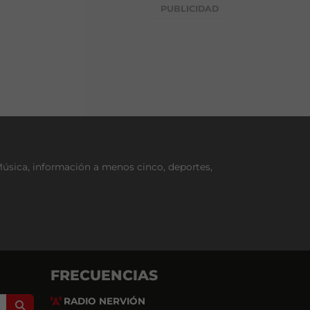
g
PUBLICIDAD
o
r
í
a
Música, información a menos cinco, deportes,
FRECUENCIAS
RADIO NERVIÓN
Search