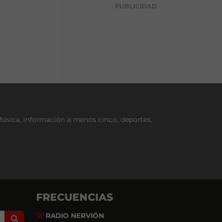
g
PUBLICIDAD
o
r
í
a
Música, información a menos cinco, deportes,
FRECUENCIAS
RADIO NERVIÓN
Search