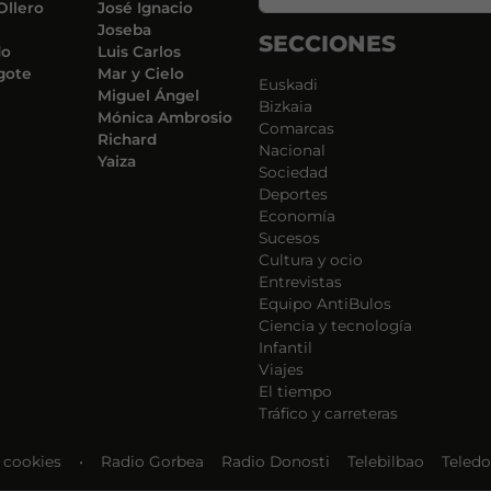
Ollero
José Ignacio
Joseba
SECCIONES
do
Luis Carlos
gote
Mar y Cielo
Euskadi
Miguel Ángel
Bizkaia
Mónica Ambrosio
Comarcas
Richard
Nacional
Yaiza
Sociedad
Deportes
Economía
Sucesos
Cultura y ocio
Entrevistas
Equipo AntiBulos
Ciencia y tecnología
Infantil
Viajes
El tiempo
Tráfico y carreteras
e cookies
•
Radio Gorbea
Radio Donosti
Telebilbao
Teledo