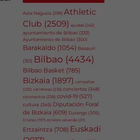
Athletic
Aste Nagusia
(299)
Club
(2509)
ayudas
(242)
ayuntamiento de Bilbao
(333)
Ayuntamiento de Bilbao
(300)
Barakaldo
(1054)
Basauri
Bilbao
(4434)
(351)
Bilbao Basket
(785)
Bizkaia
(1897)
campañas
conciertos
(348)
carreteras
(236)
(225)
covid-19
(527)
coronavirus
(238)
Diputación Foral
cultura
(345)
de Bizkaia
(609)
Durango
(305)
Empleo
(197)
ernesto valverde
(211)
Euskadi
Ertzaintza
(708)
(2017)