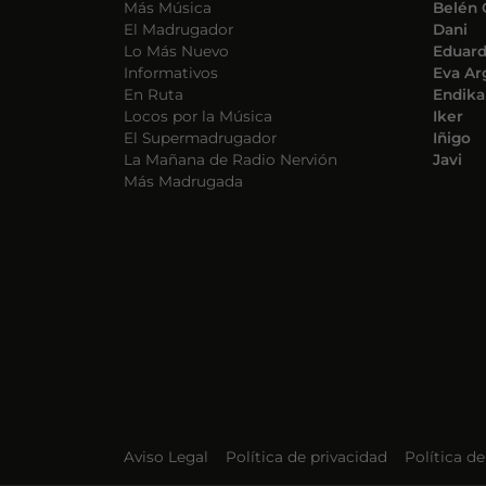
Más Música
Belén 
El Madrugador
Dani
Lo Más Nuevo
Eduar
Informativos
Eva Ar
En Ruta
Endika
Locos por la Música
Iker
El Supermadrugador
Iñigo
La Mañana de Radio Nervión
Javi
Más Madrugada
Aviso Legal
Política de privacidad
Política d