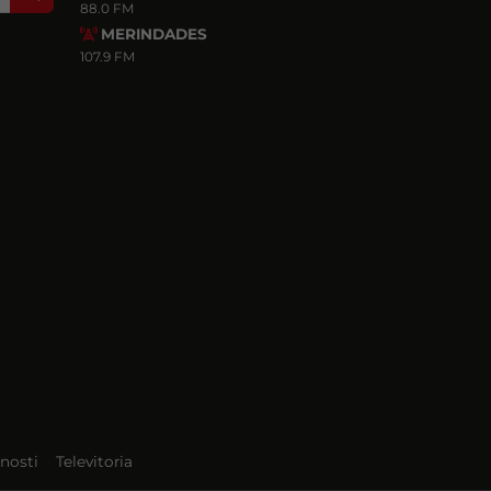
88.0 FM
MERINDADES
107.9 FM
nosti
Televitoria