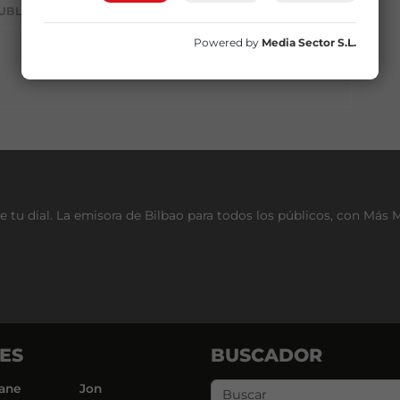
UBLICIDAD
Powered by
Media Sector S.L.
e tu dial. La emisora de Bilbao para todos los públicos, con Más 
ES
BUSCADOR
ane
Jon