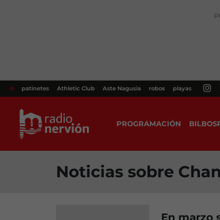
P
#
patinetes
Athletic Club
Aste Nagusia
robos
playas
PROGRAMACIÓN
BILBOS
Noticias sobre Cha
En marzo s