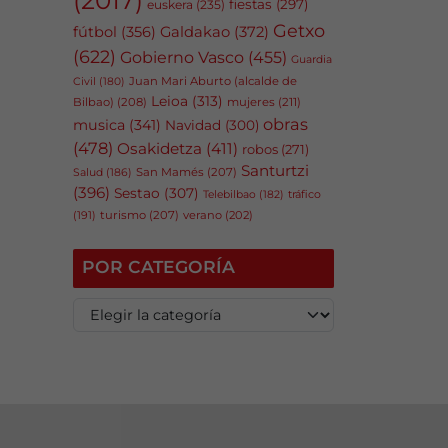
fiestas
(297)
euskera
(235)
Getxo
fútbol
(356)
Galdakao
(372)
(622)
Gobierno Vasco
(455)
Guardia
Juan Mari Aburto (alcalde de
Civil
(180)
Leioa
(313)
Bilbao)
(208)
mujeres
(211)
obras
musica
(341)
Navidad
(300)
(478)
Osakidetza
(411)
robos
(271)
Santurtzi
San Mamés
(207)
Salud
(186)
(396)
Sestao
(307)
tráfico
Telebilbao
(182)
(191)
turismo
(207)
verano
(202)
POR CATEGORÍA
P
o
r
c
a
t
e