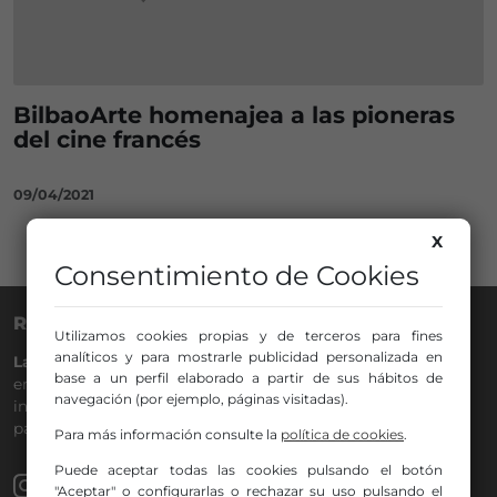
BilbaoArte homenajea a las pioneras
del cine francés
09/04/2021
X
Consentimiento de Cookies
RADIO NERVIÓN
Utilizamos cookies propias y de terceros para fines
analíticos y para mostrarle publicidad personalizada en
La Gran Familia
desde hace
40 años
en la
88.0
de tu dial. La
base a un perfil elaborado a partir de sus hábitos de
emisora de Bilbao para todos los públicos, con Más Música,
navegación (por ejemplo, páginas visitadas).
información a menos cinco, deportes, tráfico y la
participación de los oyentes.
Para más información consulte la
política de cookies
.
Puede aceptar todas las cookies pulsando el botón
"Aceptar" o configurarlas o rechazar su uso pulsando el