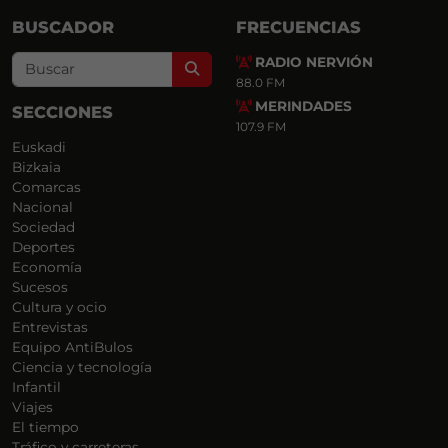
BUSCADOR
FRECUENCIAS
RADIO NERVIÓN
Search
88.0 FM
MERINDADES
SECCIONES
107.9 FM
Euskadi
Bizkaia
Comarcas
Nacional
Sociedad
Deportes
Economía
Sucesos
Cultura y ocio
Entrevistas
Equipo AntiBulos
Ciencia y tecnología
Infantil
Viajes
El tiempo
Tráfico y carreteras