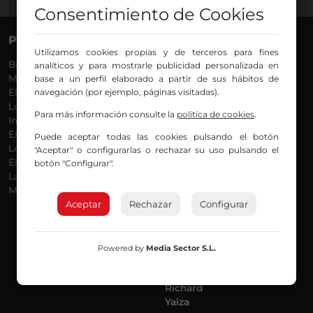
Consentimiento de Cookies
PROGRAMAS
VOCES
Utilizamos cookies propias y de terceros para fines
Bilbosport
Agurtzane
analíticos y para mostrarle publicidad personalizada en
Más Música
Belén Ollero
base a un perfil elaborado a partir de sus hábitos de
El Madrugador
navegación (por ejemplo, páginas visitadas).
Dani
Lo Más Nuevo
Eduardo
Para más información consulte la
política de cookies
.
Informativos
Eva Argote
En Ruta
Endika
Puede aceptar todas las cookies pulsando el botón
Locos por la Música
Iker
"Aceptar" o configurarlas o rechazar su uso pulsando el
El Supermadrugador
Iñigo
botón "Configurar".
La Mañana de Radio Nervión
Javi
Más Madrugada
Jon
Aceptar
Rechazar
José Ignacio
Configurar
Joseba
Luis Carlos
Mar y Cielo
Powered by
Media Sector S.L.
Miguel Ángel
Mónica Ambrosio
Richard
Yaiza