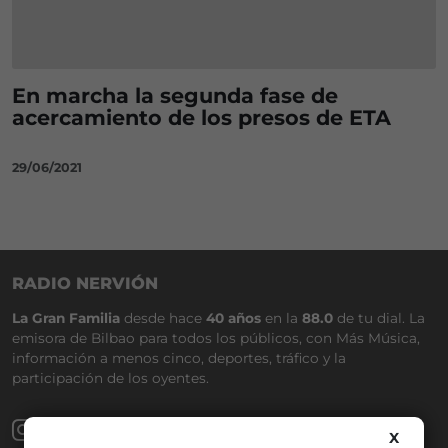
En marcha la segunda fase de
acercamiento de los presos de ETA
29/06/2021
RADIO NERVIÓN
La Gran Familia
desde hace
40 años
en la
88.0
de tu dial. La
emisora de Bilbao para todos los públicos, con Más Música,
información a menos cinco, deportes, tráfico y la
participación de los oyentes.
X