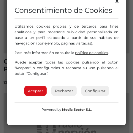
X
Consentimiento de Cookies
Utilizamos cookies propias y de terceros para fines
analíticos y para mostrarle publicidad personalizada en
base a un perfil elaborado a partir de sus hábitos de
navegación (por ejemplo, páginas visitadas).
Para más información consulte la
política de cookies
.
Cada vez más españoles compran
Puede aceptar todas las cookies pulsando el botón
productos de segunda mano
"Aceptar" o configurarlas o rechazar su uso pulsando el
botón "Configurar".
13/01/2021
Aceptar
Rechazar
Configurar
Powered by
Media Sector S.L.