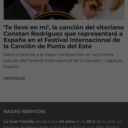
‘Te llevo en mí’, la canción del vitoriano
Constan Rodríguez que representará a
España en el Festival Internacional de
la Canción de Punta del Este
Ganó el premio a la mejor composición en la primera
edición del Festival Internacional de la Canción - Capítulo
España
09/07/2026
RADIO NERVIÓN
La Gran Familia
desde hace
40 años
en la
88.0
de tu dial. La
emisora de Bilbao para todos los públicos, con Más Música,