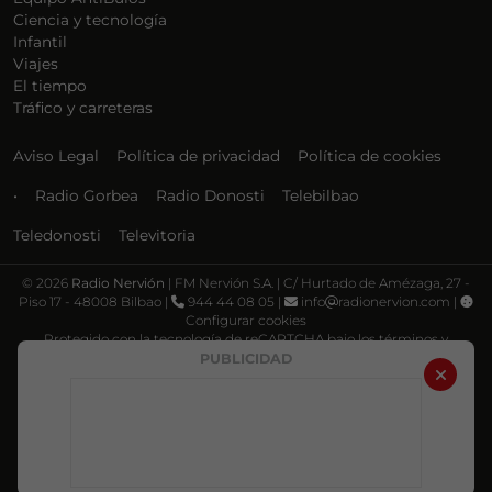
Ciencia y tecnología
Infantil
Viajes
El tiempo
Tráfico y carreteras
Aviso Legal
Política de privacidad
Política de cookies
•
Radio Gorbea
Radio Donosti
Telebilbao
Teledonosti
Televitoria
©
2026
Radio Nervión
| FM Nervión S.A. | C/ Hurtado de Amézaga, 27 -
Piso 17 - 48008 Bilbao |
944 44 08 05 |
info
radionervion.com |
Configurar cookies
Protegido con la tecnología de reCAPTCHA bajo los términos y
condiciones de Google, su
Política de privacidad
y
Términos de servicio
.
PUBLICIDAD