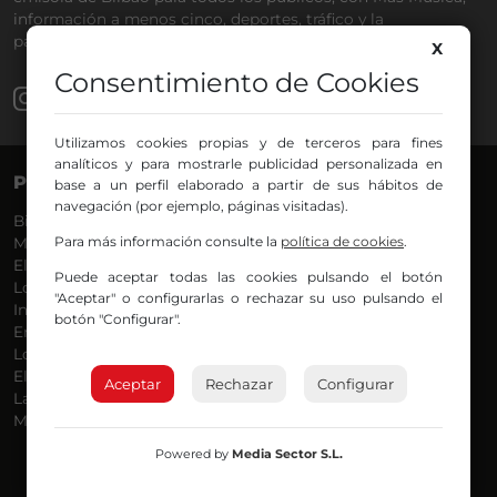
información a menos cinco, deportes, tráfico y la
participación de los oyentes.
X
Consentimiento de Cookies
Utilizamos cookies propias y de terceros para fines
analíticos y para mostrarle publicidad personalizada en
PROGRAMAS
VOCES
base a un perfil elaborado a partir de sus hábitos de
navegación (por ejemplo, páginas visitadas).
Bilbosport
Agurtzane
Para más información consulte la
política de cookies
.
Más Música
Belén Ollero
El Madrugador
Dani
Puede aceptar todas las cookies pulsando el botón
Lo Más Nuevo
Eduardo
"Aceptar" o configurarlas o rechazar su uso pulsando el
Informativos
Eva Argote
botón "Configurar".
En Ruta
Endika
Locos por la Música
Iker
El Supermadrugador
Iñigo
Aceptar
Rechazar
Configurar
La Mañana de Radio Nervión
Javi
Más Madrugada
Jon
José Ignacio
Powered by
Media Sector S.L.
Joseba
Luis Carlos