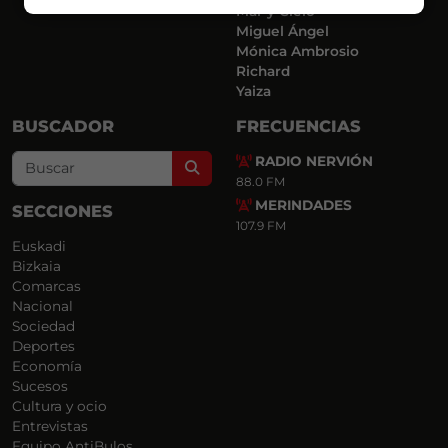
Mar y Cielo
Miguel Ángel
Mónica Ambrosio
Richard
Yaiza
BUSCADOR
FRECUENCIAS
RADIO NERVIÓN
Search
88.0 FM
MERINDADES
SECCIONES
107.9 FM
Euskadi
Bizkaia
Comarcas
Nacional
Sociedad
Deportes
Economía
Sucesos
Cultura y ocio
Entrevistas
Equipo AntiBulos