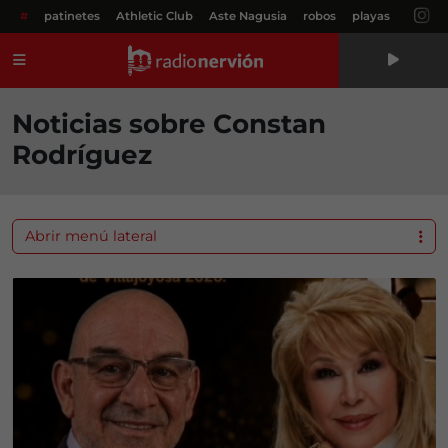
#
patinetes
Athletic Club
Aste Nagusia
robos
playas
Menú
Noticias sobre Constan
Rodríguez
Abrir menú lateral