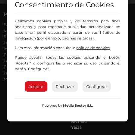
Consentimiento de Cookies
PROGRAMAS
VOCES
Utilizamos cookies propias y de terceros para fines
Bilbosport
Agurtzane
analíticos y para mostrarle publicidad personalizada en
Más Música
Belén Ollero
base a un perfil elaborado a partir de sus hábitos de
El Madrugador
Dani
navegación (por ejemplo, páginas visitadas).
Lo Más Nuevo
Eduardo
Para más información consulte la
política de cookies
.
Informativos
Eva Argote
En Ruta
Endika
Puede aceptar todas las cookies pulsando el botón
Locos por la Música
Iker
"Aceptar" o configurarlas o rechazar su uso pulsando el
El Supermadrugador
Iñigo
botón "Configurar".
La Mañana de Radio Nervión
Javi
Más Madrugada
Jon
José Ignacio
Aceptar
Rechazar
Configurar
Joseba
Luis Carlos
Mar y Cielo
Powered by
Media Sector S.L.
Miguel Ángel
Mónica Ambrosio
Richard
Yaiza