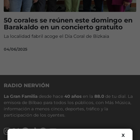
50 corales se reúnen este domingo en
Barakaldo en un concierto gratuito
La localidad fabril acoge el Día Coral de Bizkaia
04/06/2025
RADIO NERVIÓN
La Gran Familia
desde hace
40 años
en la
88.0
de tu dial. La
emisora de Bilbao para todos los públicos, con Más Música,
información a menos cinco, deportes, tráfico y la
participación de los oyentes.
X