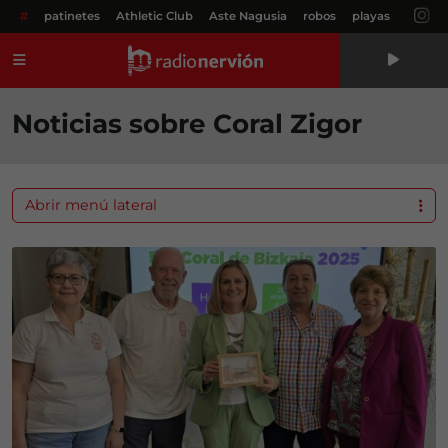
#
patinetes
Athletic Club
Aste Nagusia
robos
playas
Menú
Noticias sobre Coral Zigor
Abrir menú lateral