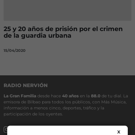
25 y 20 años de prisión por el crimen
de la guardia urbana
15/04/2020
RADIO NERVIÓN
La Gran Familia
desde hace
40 años
en la
88.0
de tu dial. La
emisora de Bilbao para todos los públicos, con Más Música,
información a menos cinco, deportes, tráfico y la
participación de los oyentes.
X