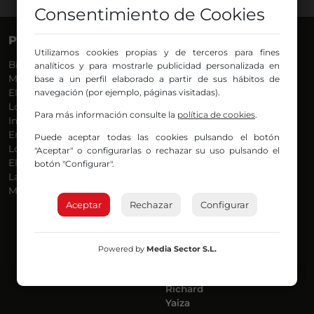
Consentimiento de Cookies
PROGRAMAS
VOCES
Utilizamos cookies propias y de terceros para fines
Bilbosport
Agurtzane
analíticos y para mostrarle publicidad personalizada en
Más Música
Belén Ollero
base a un perfil elaborado a partir de sus hábitos de
El Madrugador
navegación (por ejemplo, páginas visitadas).
Dani
Lo Más Nuevo
Eduardo
Para más información consulte la
política de cookies
.
Informativos
Eva Argote
En Ruta
Endika
Puede aceptar todas las cookies pulsando el botón
Locos por la Música
Iker
"Aceptar" o configurarlas o rechazar su uso pulsando el
El Supermadrugador
Iñigo
botón "Configurar".
La Mañana de Radio Nervión
Javi
Más Madrugada
Jon
Aceptar
Rechazar
José Ignacio
Configurar
Joseba
Luis Carlos
Mar y Cielo
Powered by
Media Sector S.L.
Miguel Ángel
Mónica Ambrosio
Richard
Yaiza