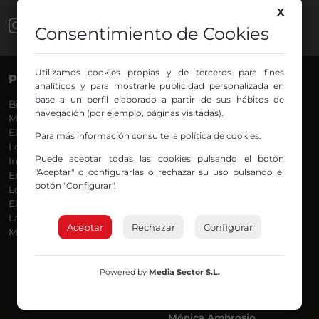
X
Consentimiento de Cookies
Utilizamos cookies propias y de terceros para fines
PROGRAMAS
VOCES
analíticos y para mostrarle publicidad personalizada en
base a un perfil elaborado a partir de sus hábitos de
Bilbosport
Agurtzane
navegación (por ejemplo, páginas visitadas).
Más Música
Belén Ollero
El Madrugador
Dani
Para más información consulte la
política de cookies
.
Lo Más Nuevo
Eduardo
Puede aceptar todas las cookies pulsando el botón
Informativos
Eva Argote
"Aceptar" o configurarlas o rechazar su uso pulsando el
En Ruta
Endika
botón "Configurar".
Locos por la Música
Iker
El Supermadrugador
Iñigo
La Mañana de Radio Nervión
Javi
Aceptar
Rechazar
Configurar
Más Madrugada
Jon
José Ignacio
Joseba
Powered by
Media Sector S.L.
Luis Carlos
Mar y Cielo
Miguel Ángel
Mónica Ambrosio