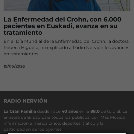
La Enfermedad del Crohn, con 6.000
pacientes en Euskadi, avanza en su
tratamiento
En el Día Mundial de la Enfermedad del Crohn, la doctora
Rebeca Higuera, ha explicado a Radio Nervión los avances
en tratamientos
19/05/2026
RADIO NERVIÓN
La Gran Familia
desde hace
40 años
en la
88.0
de tu dial. La
emisora de Bilbao para todos los públicos, con Más Música,
información a menos cinco, deportes, tráfico y la
participación de los oyentes.