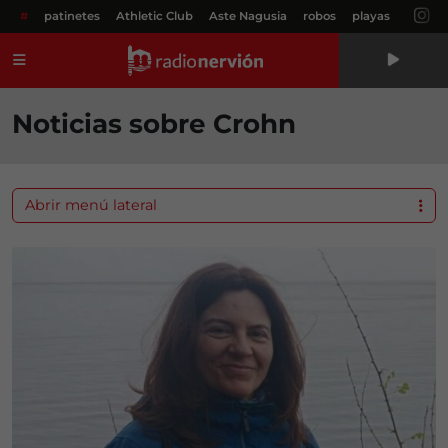
#
patinetes
Athletic Club
Aste Nagusia
robos
playas
Menú
Noticias sobre Crohn
Abrir menú lateral