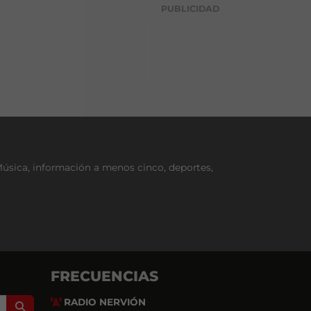
g
PUBLICIDAD
o
r
í
a
Música, información a menos cinco, deportes,
FRECUENCIAS
RADIO NERVIÓN
Search