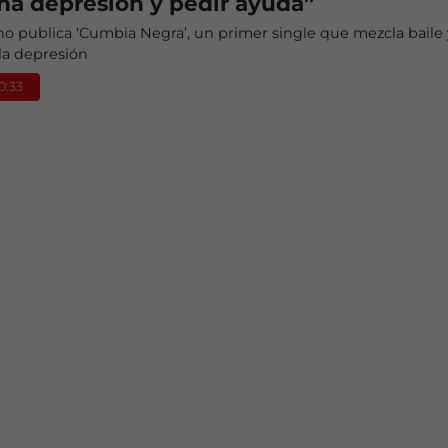
una depresión y pedir ayuda”
no publica ‘Cumbia Negra’, un primer single que mezcla baile
 la depresión
20:33