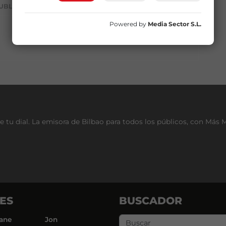
UBLICIDAD
Powered by
Media Sector S.L.
e tu dial. La emisora de Bilbao para todos los públicos, con Más 
ES
BUSCADOR
ane
Jon