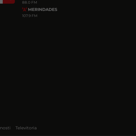
88.0 FM
MERINDADES
107.9 FM
nosti
Televitoria