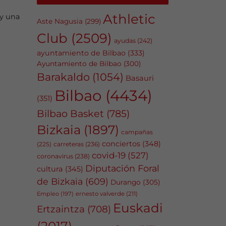
Athletic
 y una
Aste Nagusia
(299)
Club
(2509)
ayudas
(242)
ayuntamiento de Bilbao
(333)
Ayuntamiento de Bilbao
(300)
Barakaldo
(1054)
Basauri
Bilbao
(4434)
(351)
Bilbao Basket
(785)
Bizkaia
(1897)
campañas
conciertos
(348)
carreteras
(236)
(225)
covid-19
(527)
coronavirus
(238)
Diputación Foral
cultura
(345)
de Bizkaia
(609)
Durango
(305)
Empleo
(197)
ernesto valverde
(211)
Euskadi
Ertzaintza
(708)
(2017)