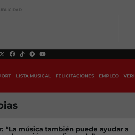
UBLICIDAD
PORT
LISTA MUSICAL
FELICITACIONES
EMPLEO
VERI
bias
r: “La música también puede ayudar a