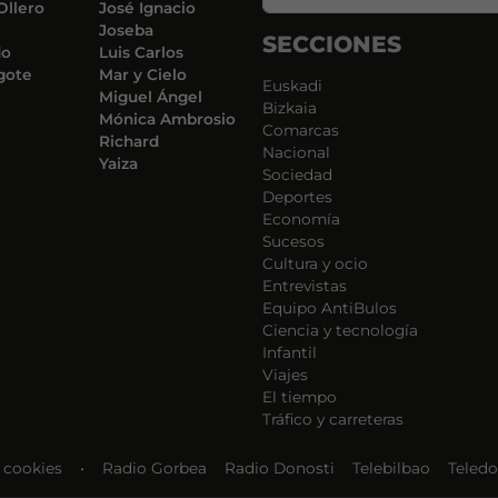
Ollero
José Ignacio
Joseba
SECCIONES
do
Luis Carlos
gote
Mar y Cielo
Euskadi
Miguel Ángel
Bizkaia
Mónica Ambrosio
Comarcas
Richard
Nacional
Yaiza
Sociedad
Deportes
Economía
Sucesos
Cultura y ocio
Entrevistas
Equipo AntiBulos
Ciencia y tecnología
Infantil
Viajes
El tiempo
Tráfico y carreteras
e cookies
•
Radio Gorbea
Radio Donosti
Telebilbao
Teledo