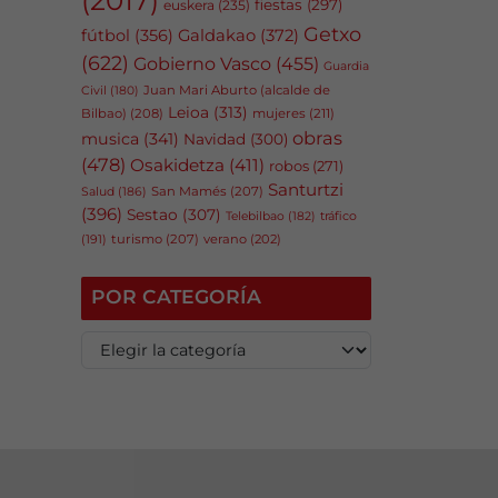
fiestas
(297)
euskera
(235)
Getxo
fútbol
(356)
Galdakao
(372)
(622)
Gobierno Vasco
(455)
Guardia
Juan Mari Aburto (alcalde de
Civil
(180)
Leioa
(313)
Bilbao)
(208)
mujeres
(211)
obras
musica
(341)
Navidad
(300)
(478)
Osakidetza
(411)
robos
(271)
Santurtzi
San Mamés
(207)
Salud
(186)
(396)
Sestao
(307)
tráfico
Telebilbao
(182)
(191)
turismo
(207)
verano
(202)
POR CATEGORÍA
P
o
r
c
a
t
e