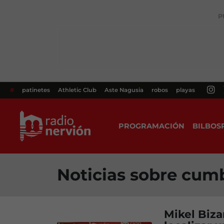
P
#
patinetes
Athletic Club
Aste Nagusia
robos
playas
PROGRAMACIÓN
BILBOS
Noticias sobre cum
Mikel Biza