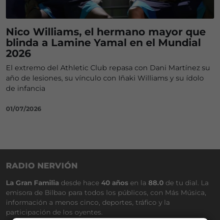
Nico Williams, el hermano mayor que
blinda a Lamine Yamal en el Mundial
2026
El extremo del Athletic Club repasa con Dani Martínez su
año de lesiones, su vínculo con Iñaki Williams y su ídolo
de infancia
01/07/2026
RADIO NERVIÓN
La Gran Familia
desde hace
40 años
en la
88.0
de tu dial. La
emisora de Bilbao para todos los públicos, con Más Música,
información a menos cinco, deportes, tráfico y la
participación de los oyentes.