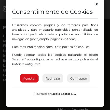
X
Consentimiento de Cookies
Utilizamos cookies propias y de terceros para fines
PROGRAMAS
VOCES
analíticos y para mostrarle publicidad personalizada en
base a un perfil elaborado a partir de sus hábitos de
Bilbosport
Agurtzane
navegación (por ejemplo, páginas visitadas).
Más Música
Belén Ollero
El Madrugador
Dani
Para más información consulte la
política de cookies
.
Lo Más Nuevo
Eduardo
Puede aceptar todas las cookies pulsando el botón
Informativos
Eva Argote
"Aceptar" o configurarlas o rechazar su uso pulsando el
En Ruta
Endika
botón "Configurar".
Locos por la Música
Iker
El Supermadrugador
Iñigo
La Mañana de Radio Nervión
Javi
Aceptar
Rechazar
Configurar
Más Madrugada
Jon
José Ignacio
Joseba
Powered by
Media Sector S.L.
Luis Carlos
Mar y Cielo
Miguel Ángel
Mónica Ambrosio