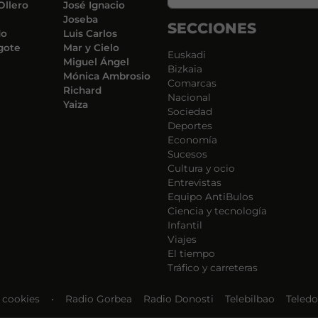
Ollero
José Ignacio
Joseba
SECCIONES
do
Luis Carlos
gote
Mar y Cielo
Euskadi
Miguel Ángel
Bizkaia
Mónica Ambrosio
Comarcas
Richard
Nacional
Yaiza
Sociedad
Deportes
Economía
Sucesos
Cultura y ocio
Entrevistas
Equipo AntiBulos
Ciencia y tecnología
Infantil
Viajes
El tiempo
Tráfico y carreteras
e cookies
•
Radio Gorbea
Radio Donosti
Telebilbao
Teledo