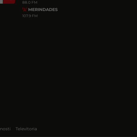
88.0 FM
MERINDADES
107.9 FM
nosti
Televitoria