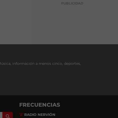
g
PUBLICIDAD
o
r
í
a
Música, información a menos cinco, deportes,
FRECUENCIAS
RADIO NERVIÓN
Search