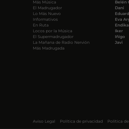
Más Música
Belén 
El Madrugador
Dani
Lo Más Nuevo
Eduar
Informativos
Eva Ar
En Ruta
Endika
Locos por la Música
Iker
El Supermadrugador
Iñigo
La Mañana de Radio Nervión
Javi
Más Madrugada
Aviso Legal
Política de privacidad
Política d