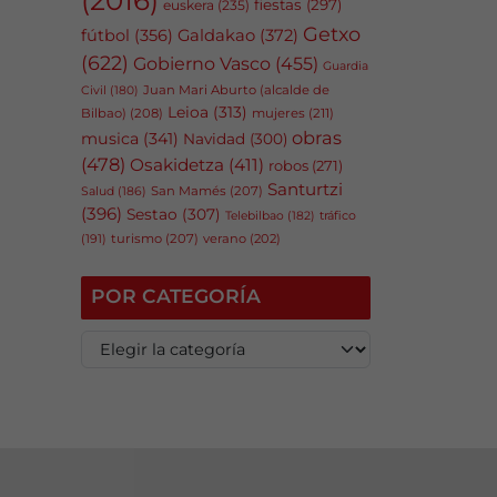
fiestas
(297)
euskera
(235)
Getxo
fútbol
(356)
Galdakao
(372)
(622)
Gobierno Vasco
(455)
Guardia
Juan Mari Aburto (alcalde de
Civil
(180)
Leioa
(313)
Bilbao)
(208)
mujeres
(211)
obras
musica
(341)
Navidad
(300)
(478)
Osakidetza
(411)
robos
(271)
Santurtzi
San Mamés
(207)
Salud
(186)
(396)
Sestao
(307)
tráfico
Telebilbao
(182)
(191)
turismo
(207)
verano
(202)
POR CATEGORÍA
P
o
r
c
a
t
e