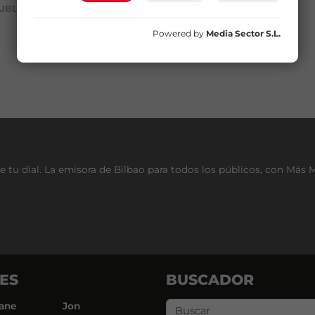
UBLICIDAD
Powered by
Media Sector S.L.
e tu dial. La emisora de Bilbao para todos los públicos, con Más 
ES
BUSCADOR
ane
Jon