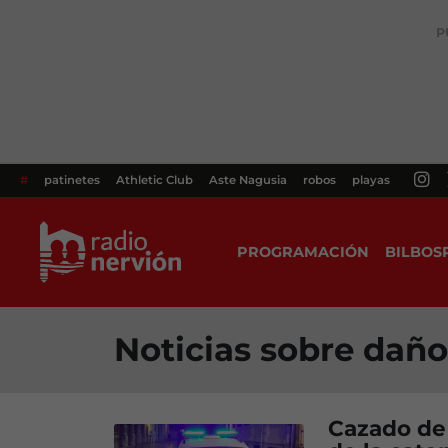
P
#
patinetes
Athletic Club
Aste Nagusia
robos
playas
PROGRAMACIÓN
BILBOS
Noticias sobre daño
Cazado de