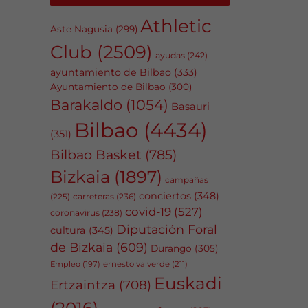
Athletic
Aste Nagusia
(299)
Club
(2509)
ayudas
(242)
ayuntamiento de Bilbao
(333)
Ayuntamiento de Bilbao
(300)
Barakaldo
(1054)
Basauri
Bilbao
(4434)
(351)
Bilbao Basket
(785)
Bizkaia
(1897)
campañas
conciertos
(348)
carreteras
(236)
(225)
covid-19
(527)
coronavirus
(238)
Diputación Foral
cultura
(345)
de Bizkaia
(609)
Durango
(305)
Empleo
(197)
ernesto valverde
(211)
Euskadi
Ertzaintza
(708)
(2016)