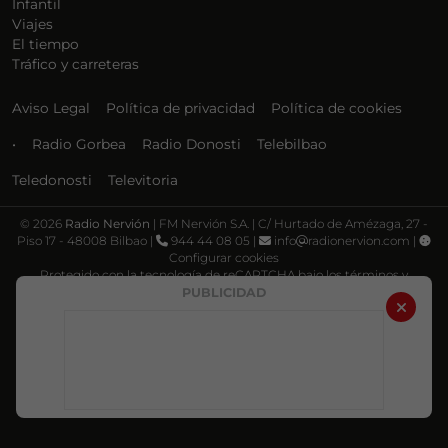
Infantil
Viajes
El tiempo
Tráfico y carreteras
Aviso Legal
Política de privacidad
Política de cookies
•
Radio Gorbea
Radio Donosti
Telebilbao
Teledonosti
Televitoria
©
2026
Radio Nervión
| FM Nervión S.A. | C/ Hurtado de Amézaga, 27 -
Piso 17 - 48008 Bilbao |
944 44 08 05 |
info
radionervion.com |
Configurar cookies
Protegido con la tecnología de reCAPTCHA bajo los términos y
condiciones de Google, su
Política de privacidad
y
Términos de servicio
.
PUBLICIDAD