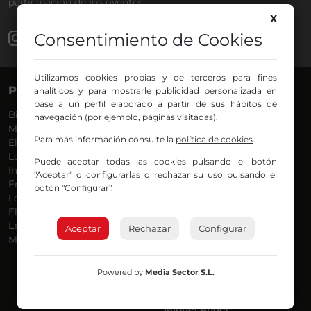
participación de los oyentes.
X
Consentimiento de Cookies
Utilizamos cookies propias y de terceros para fines
PROGRAMAS
VOCES
analíticos y para mostrarle publicidad personalizada en
base a un perfil elaborado a partir de sus hábitos de
Bilbosport
Agurtzane
navegación (por ejemplo, páginas visitadas).
Más Música
Belén Ollero
Para más información consulte la
política de cookies
.
El Madrugador
Dani
Lo Más Nuevo
Eduardo
Puede aceptar todas las cookies pulsando el botón
Informativos
Eva Argote
"Aceptar" o configurarlas o rechazar su uso pulsando el
En Ruta
Endika
botón "Configurar".
Locos por la Música
Iker
El Supermadrugador
Iñigo
La Mañana de Radio Nervión
Javi
Aceptar
Rechazar
Configurar
Más Madrugada
Jon
José Ignacio
Joseba
Powered by
Media Sector S.L.
Luis Carlos
Mar y Cielo
Miguel Ángel