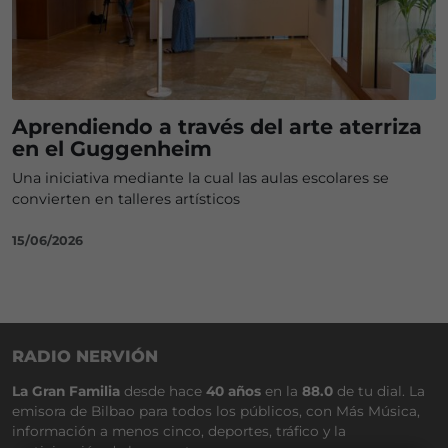
Aprendiendo a través del arte aterriza
en el Guggenheim
Una iniciativa mediante la cual las aulas escolares se
convierten en talleres artísticos
15/06/2026
RADIO NERVIÓN
La Gran Familia
desde hace
40 años
en la
88.0
de tu dial. La
emisora de Bilbao para todos los públicos, con Más Música,
información a menos cinco, deportes, tráfico y la