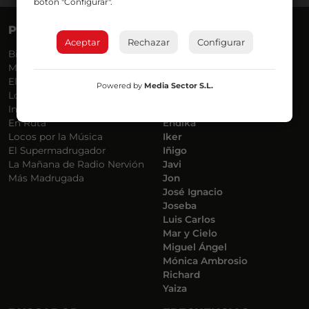
botón "Configurar".
PROGRAMAS
VOCES
Aceptar
Rechazar
Configurar
Bilbosport
Agurtzane
Más Música
Belén Ollero
El Madrugador
Dani
Powered by
Media Sector S.L.
Lo Más Nuevo
Eduardo
Informativos
Eva Argote
En Ruta
Endika
Locos por la Música
Iker
El Supermadrugador
Iñigo
La Mañana de Radio Nervión
Javi
Más Madrugada
Jon
José Ignacio
Joseba
Luis Carlos
Mar y Cielo
Miguel Ángel
Mónica Ambrosio
Richard
Yaiza