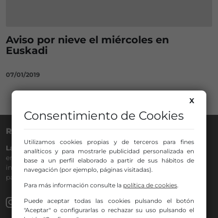
Aviso por nieve el miércoles en
Euskadi
07/01/2019
X
Consentimiento de Cookies
RADIO NERVIÓN
Utilizamos cookies propias y de terceros para fines
La Gran Familia
desde hace
40 años
en la
88.0
de tu dial. La
analíticos y para mostrarle publicidad personalizada en
emisora de Bilbao para todos los públicos, con Más Música,
base a un perfil elaborado a partir de sus hábitos de
información a menos cinco, deportes, tráfico y la
navegación (por ejemplo, páginas visitadas).
participación de los oyentes.
Para más información consulte la
política de cookies
.
Puede aceptar todas las cookies pulsando el botón
"Aceptar" o configurarlas o rechazar su uso pulsando el