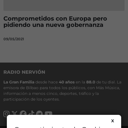
Comprometidos con Europa pero
pidiendo una nueva gobernanza
09/05/2021
RADIO NERVIÓN
La Gran Familia
desde hace
40 años
en la
88.0
de tu dial. La
emisora de Bilbao para todos los públicos, con Más Música,
información a menos cinco, deportes, tráfico y la
participación de los oyentes.
X