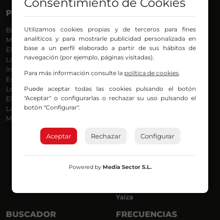
Consentimiento de Cookies
PROGRAMAS
VOCES
Utilizamos cookies propias y de terceros para fines
Bilbosport
Agurtzane
analíticos y para mostrarle publicidad personalizada en
Más Música
Belén Ollero
base a un perfil elaborado a partir de sus hábitos de
El Madrugador
Dani
navegación (por ejemplo, páginas visitadas).
Lo Más Nuevo
Eduardo
Informativos
Eva Argote
Para más información consulte la
política de cookies
.
En Ruta
Endika
Puede aceptar todas las cookies pulsando el botón
Locos por la Música
Iker
"Aceptar" o configurarlas o rechazar su uso pulsando el
El Supermadrugador
Iñigo
botón "Configurar".
La Mañana de Radio Nervión
Javi
Más Madrugada
Jon
José Ignacio
Aceptar
Rechazar
Configurar
Joseba
Luis Carlos
Mar y Cielo
Powered by
Media Sector S.L.
Miguel Ángel
Mónica Ambrosio
Richard
Yaiza
BUSCADOR
FRECUENCIAS