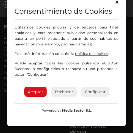
X
Consentimiento de Cookies
PROGRAMAS
VOCES
Utilizamos cookies propias y de terceros para fines
analíticos y para mostrarle publicidad personalizada en
Bilbosport
Agurtzane
base a un perfil elaborado a partir de sus hábitos de
Más Música
Belén Ollero
navegación (por ejemplo, páginas visitadas).
El Madrugador
Dani
Para más información consulte la
política de cookies
.
Lo Más Nuevo
Eduardo
Informativos
Eva Argote
Puede aceptar todas las cookies pulsando el botón
En Ruta
Endika
"Aceptar" o configurarlas o rechazar su uso pulsando el
Locos por la Música
Iker
botón "Configurar".
El Supermadrugador
Iñigo
La Mañana de Radio Nervión
Javi
Más Madrugada
Jon
Aceptar
Rechazar
Configurar
José Ignacio
Joseba
Luis Carlos
Powered by
Media Sector S.L.
Mar y Cielo
Miguel Ángel
Mónica Ambrosio
Richard