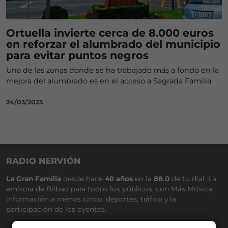
Ortuella invierte cerca de 8.000 euros
en reforzar el alumbrado del municipio
para evitar puntos negros
Una de las zonas donde se ha trabajado más a fondo en la
mejora del alumbrado es en el acceso a Sagrada Familia
24/03/2025
RADIO NERVIÓN
La Gran Familia
desde hace
40 años
en la
88.0
de tu dial. La
emisora de Bilbao para todos los públicos, con Más Música,
información a menos cinco, deportes, tráfico y la
participación de los oyentes.