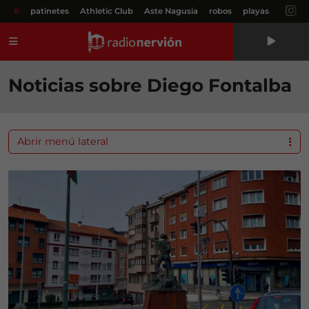
#
patinetes
Athletic Club
Aste Nagusia
robos
playas
Menú
Noticias sobre Diego Fontalba
Abrir menú lateral