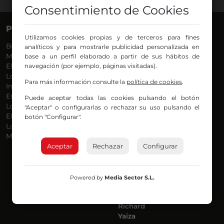
Consentimiento de Cookies
PROGRAMAS
VOCES
Utilizamos cookies propias y de terceros para fines
Bilbosport
Agurtzane
analíticos y para mostrarle publicidad personalizada en
Más Música
Belén Ollero
base a un perfil elaborado a partir de sus hábitos de
El Madrugador
navegación (por ejemplo, páginas visitadas).
Dani
Lo Más Nuevo
Eduardo
Para más información consulte la
política de cookies
.
Informativos
Eva Argote
En Ruta
Endika
Puede aceptar todas las cookies pulsando el botón
Locos por la Música
Iker
"Aceptar" o configurarlas o rechazar su uso pulsando el
El Supermadrugador
Iñigo
botón "Configurar".
La Mañana de Radio Nervión
Javi
Más Madrugada
Jon
Aceptar
Rechazar
José Ignacio
Configurar
Joseba
Luis Carlos
Mar y Cielo
Powered by
Media Sector S.L.
Miguel Ángel
Mónica Ambrosio
Richard
Yaiza