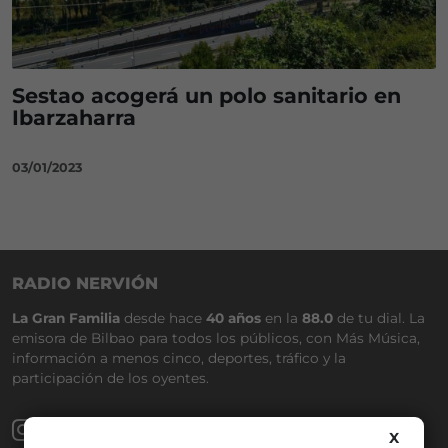
Sestao acogerá un polo sanitario en
Ibarzaharra
03/01/2023
RADIO NERVIÓN
La Gran Familia
desde hace
40 años
en la
88.0
de tu dial. La
emisora de Bilbao para todos los públicos, con Más Música,
información a menos cinco, deportes, tráfico y la
participación de los oyentes.
X