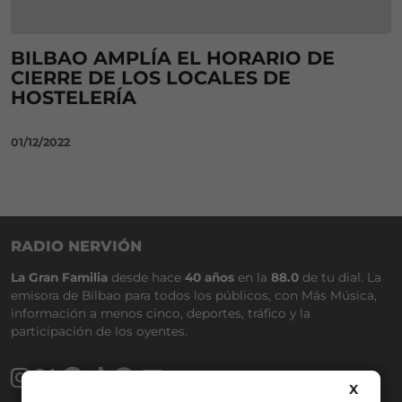
BILBAO AMPLÍA EL HORARIO DE
CIERRE DE LOS LOCALES DE
HOSTELERÍA
01/12/2022
RADIO NERVIÓN
La Gran Familia
desde hace
40 años
en la
88.0
de tu dial. La
emisora de Bilbao para todos los públicos, con Más Música,
información a menos cinco, deportes, tráfico y la
participación de los oyentes.
X