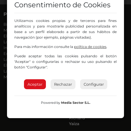
Consentimiento de Cookies
PROGRAMAS
VOCES
Utilizamos cookies propias y de terceros para fines
Bilbosport
Agurtzane
analíticos y para mostrarle publicidad personalizada en
Más Música
Belén Ollero
base a un perfil elaborado a partir de sus hábitos de
El Madrugador
Dani
navegación (por ejemplo, páginas visitadas).
Lo Más Nuevo
Eduardo
Para más información consulte la
política de cookies
.
Informativos
Eva Argote
En Ruta
Endika
Puede aceptar todas las cookies pulsando el botón
Locos por la Música
Iker
"Aceptar" o configurarlas o rechazar su uso pulsando el
El Supermadrugador
Iñigo
botón "Configurar".
La Mañana de Radio Nervión
Javi
Más Madrugada
Jon
José Ignacio
Aceptar
Rechazar
Configurar
Joseba
Luis Carlos
Mar y Cielo
Powered by
Media Sector S.L.
Miguel Ángel
Mónica Ambrosio
Richard
Yaiza