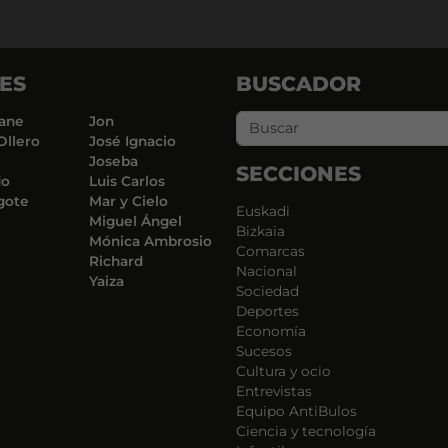
ES
BUSCADOR
ane
Jon
Ollero
José Ignacio
Joseba
SECCIONES
do
Luis Carlos
gote
Mar y Cielo
Euskadi
Miguel Ángel
Bizkaia
Mónica Ambrosio
Comarcas
Richard
Nacional
Yaiza
Sociedad
Deportes
Economía
Sucesos
Cultura y ocio
Entrevistas
Equipo AntiBulos
Ciencia y tecnología