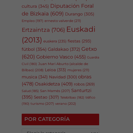
Diputación Foral
cultura
(345)
de Bizkaia
(609)
Durango
(305)
Empleo
(197)
ernesto valverde
(211)
Euskadi
Ertzaintza
(706)
(2013)
fiestas
(293)
euskera
(235)
Getxo
fútbol
(354)
Galdakao
(372)
(620)
Gobierno Vasco
(455)
Guardia
Juan Mari Aburto (alcalde de
Civil
(180)
Leioa
(313)
Bilbao)
(208)
mujeres
(211)
obras
musica
(341)
Navidad
(300)
(478)
Osakidetza
(409)
robos
(269)
Santurtzi
San Mamés
(207)
Salud
(185)
(395)
Sestao
(307)
tráfico
Telebilbao
(182)
(190)
turismo
(207)
verano
(202)
POR CATEGORÍA
P