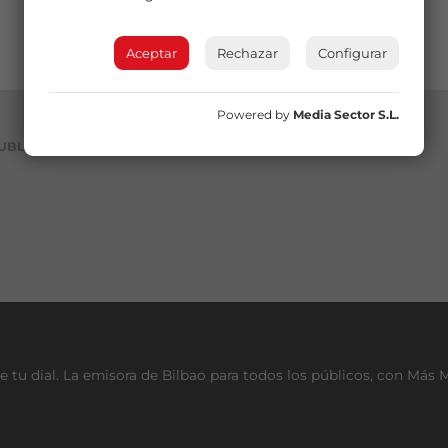
Aceptar
Rechazar
Configurar
Powered by
Media Sector S.L.
UBLICIDAD
e tu dial. La emisora de Bilbao para todos los públicos, con Más 