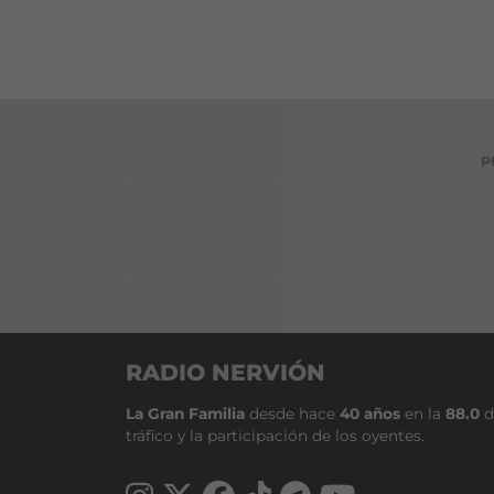
P
RADIO NERVIÓN
La Gran Familia
desde hace
40 años
en la
88.0
d
tráfico y la participación de los oyentes.