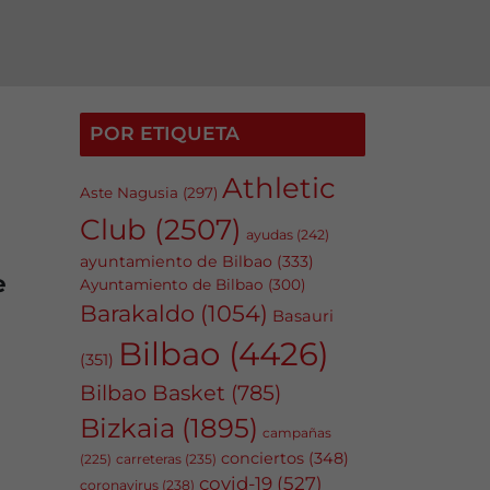
POR ETIQUETA
Athletic
Aste Nagusia
(297)
Club
(2507)
ayudas
(242)
ayuntamiento de Bilbao
(333)
e
Ayuntamiento de Bilbao
(300)
Barakaldo
(1054)
Basauri
Bilbao
(4426)
(351)
Bilbao Basket
(785)
Bizkaia
(1895)
campañas
conciertos
(348)
carreteras
(235)
(225)
covid-19
(527)
coronavirus
(238)