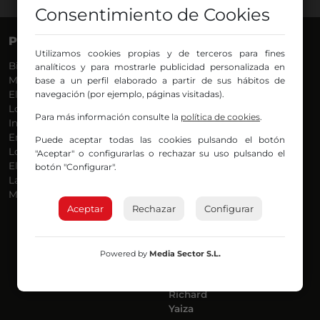
Consentimiento de Cookies
PROGRAMAS
VOCES
Utilizamos cookies propias y de terceros para fines
Bilbosport
Agurtzane
analíticos y para mostrarle publicidad personalizada en
Más Música
Belén Ollero
base a un perfil elaborado a partir de sus hábitos de
El Madrugador
navegación (por ejemplo, páginas visitadas).
Dani
Lo Más Nuevo
Eduardo
Para más información consulte la
política de cookies
.
Informativos
Eva Argote
En Ruta
Endika
Puede aceptar todas las cookies pulsando el botón
Locos por la Música
Iker
"Aceptar" o configurarlas o rechazar su uso pulsando el
El Supermadrugador
Iñigo
botón "Configurar".
La Mañana de Radio Nervión
Javi
Más Madrugada
Jon
Aceptar
Rechazar
José Ignacio
Configurar
Joseba
Luis Carlos
Mar y Cielo
Powered by
Media Sector S.L.
Miguel Ángel
Mónica Ambrosio
Richard
Yaiza