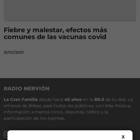
Fiebre y malestar, efectos más
comunes de las vacunas covid
31/01/2021
RADIO NERVIÓN
La Gran Familia
desde hace
40 años
en la
88.0
de tu dial. La
emisora de Bilbao para todos los públicos, con Más Música,
información a menos cinco, deportes, tráfico y la
participación de los oyentes.
X