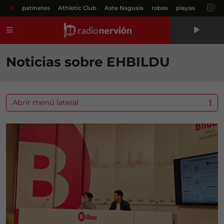
#
patinetes
Athletic Club
Aste Nagusia
robos
playas
Menú
Noticias sobre EHBILDU
Abrir menú lateral