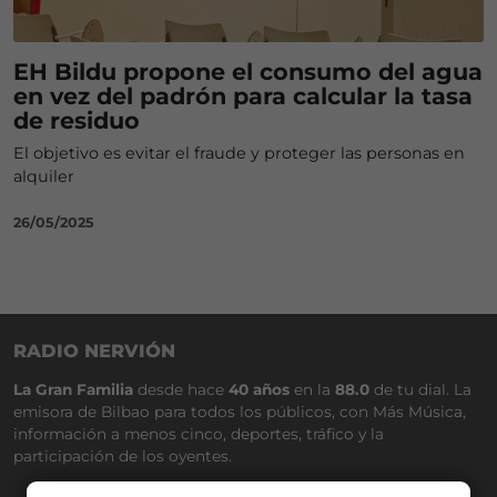
EH Bildu propone el consumo del agua
en vez del padrón para calcular la tasa
de residuo
El objetivo es evitar el fraude y proteger las personas en
alquiler
26/05/2025
RADIO NERVIÓN
La Gran Familia
desde hace
40 años
en la
88.0
de tu dial. La
emisora de Bilbao para todos los públicos, con Más Música,
información a menos cinco, deportes, tráfico y la
participación de los oyentes.