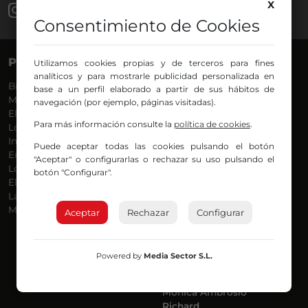
X
Consentimiento de Cookies
PROGRAMAS
VOCES
Utilizamos cookies propias y de terceros para fines
analíticos y para mostrarle publicidad personalizada en
Bilbosport
Agurtzane
base a un perfil elaborado a partir de sus hábitos de
Más Música
Belén Ollero
navegación (por ejemplo, páginas visitadas).
El Madrugador
Dani
Para más información consulte la
política de cookies
.
Lo Más Nuevo
Eduardo
Informativos
Eva Argote
Puede aceptar todas las cookies pulsando el botón
En Ruta
Endika
"Aceptar" o configurarlas o rechazar su uso pulsando el
Locos por la Música
Iker
botón "Configurar".
El Supermadrugador
Iñigo
La Mañana de Radio Nervión
Javi
Más Madrugada
Jon
Aceptar
Rechazar
Configurar
José Ignacio
Joseba
Luis Carlos
Powered by
Media Sector S.L.
Mar y Cielo
Miguel Ángel
Mónica Ambrosio
Richard