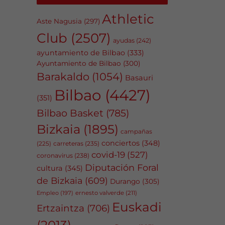
Athletic
Aste Nagusia
(297)
Club
(2507)
ayudas
(242)
ayuntamiento de Bilbao
(333)
Ayuntamiento de Bilbao
(300)
Barakaldo
(1054)
Basauri
Bilbao
(4427)
(351)
Bilbao Basket
(785)
Bizkaia
(1895)
campañas
conciertos
(348)
carreteras
(235)
(225)
covid-19
(527)
coronavirus
(238)
Diputación Foral
cultura
(345)
de Bizkaia
(609)
Durango
(305)
Empleo
(197)
ernesto valverde
(211)
Euskadi
Ertzaintza
(706)
(2013)