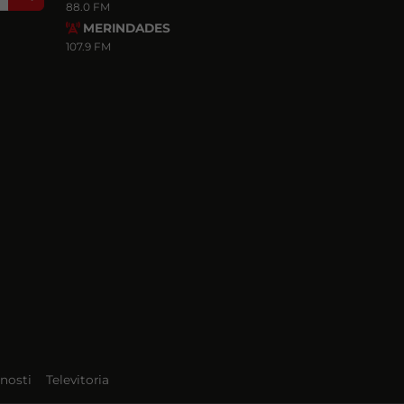
88.0 FM
MERINDADES
107.9 FM
nosti
Televitoria