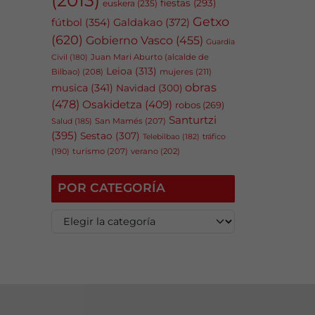
fiestas
(293)
euskera
(235)
Getxo
fútbol
(354)
Galdakao
(372)
(620)
Gobierno Vasco
(455)
Guardia
Juan Mari Aburto (alcalde de
Civil
(180)
Leioa
(313)
Bilbao)
(208)
mujeres
(211)
obras
musica
(341)
Navidad
(300)
(478)
Osakidetza
(409)
robos
(269)
Santurtzi
San Mamés
(207)
Salud
(185)
(395)
Sestao
(307)
tráfico
Telebilbao
(182)
(190)
turismo
(207)
verano
(202)
POR CATEGORÍA
P
o
r
c
a
t
e