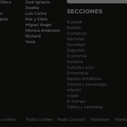
Ollero
José Ignacio
Joseba
SECCIONES
do
Luis Carlos
gote
Mar y Cielo
Euskadi
Miguel Ángel
Bizkaia
Mónica Ambrosio
Comarcas
Richard
Nacional
Yaiza
Sociedad
Deportes
Economía
Sucesos
Cultura y ocio
Entrevistas
Equipo AntiBulos
Ciencia y tecnología
Infantil
Viajes
El tiempo
Tráfico y carreteras
e cookies
•
Radio Gorbea
Radio Donosti
Telebilbao
Teledo