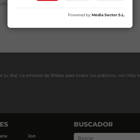
UBLICIDAD
Powered by
Media Sector S.L.
e tu dial. La emisora de Bilbao para todos los públicos, con Más 
ES
BUSCADOR
ane
Jon