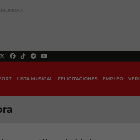
UBLICIDAD
PORT
LISTA MUSICAL
FELICITACIONES
EMPLEO
VERI
ora