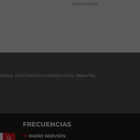
g
PUBLICIDAD
o
r
í
a
Música, información a menos cinco, deportes,
FRECUENCIAS
RADIO NERVIÓN
Search