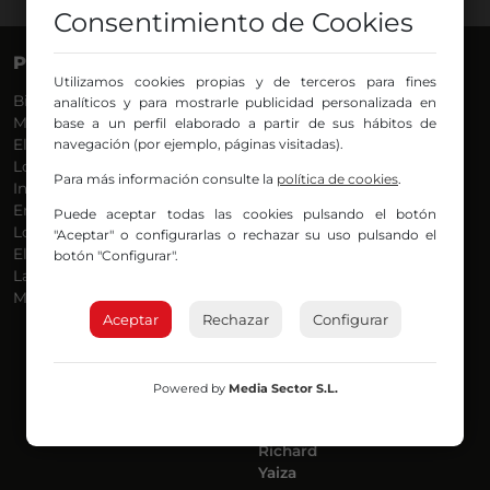
Consentimiento de Cookies
PROGRAMAS
VOCES
Utilizamos cookies propias y de terceros para fines
Bilbosport
Agurtzane
analíticos y para mostrarle publicidad personalizada en
Más Música
Belén Ollero
base a un perfil elaborado a partir de sus hábitos de
El Madrugador
navegación (por ejemplo, páginas visitadas).
Dani
Lo Más Nuevo
Eduardo
Para más información consulte la
política de cookies
.
Informativos
Eva Argote
En Ruta
Endika
Puede aceptar todas las cookies pulsando el botón
Locos por la Música
Iker
"Aceptar" o configurarlas o rechazar su uso pulsando el
El Supermadrugador
Iñigo
botón "Configurar".
La Mañana de Radio Nervión
Javi
Más Madrugada
Jon
Aceptar
Rechazar
José Ignacio
Configurar
Joseba
Luis Carlos
Mar y Cielo
Powered by
Media Sector S.L.
Miguel Ángel
Mónica Ambrosio
Richard
Yaiza