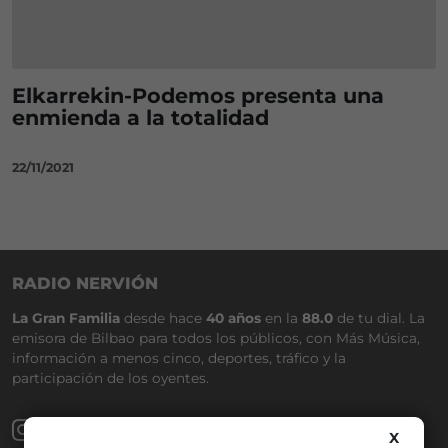
Elkarrekin-Podemos presenta una
enmienda a la totalidad
22/11/2021
RADIO NERVIÓN
La Gran Familia
desde hace
40 años
en la
88.0
de tu dial. La
emisora de Bilbao para todos los públicos, con Más Música,
información a menos cinco, deportes, tráfico y la
participación de los oyentes.
X