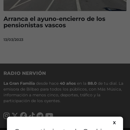
Arranca el ayuno-encierro de los
pensionistas vascos
13/03/2023
RADIO NERVIÓN
La Gran Familia
desde hace
40 años
en la
88.0
de tu dial. La
emisora de Bilbao para todos los públicos, con Más Música,
información a menos cinco, deportes, tráfico y la
participación de los oyentes.
X