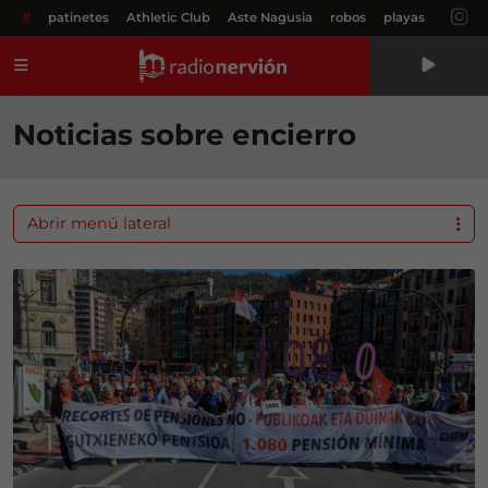
#
patinetes
Athletic Club
Aste Nagusia
robos
playas
Menú
Noticias sobre encierro
Abrir menú lateral