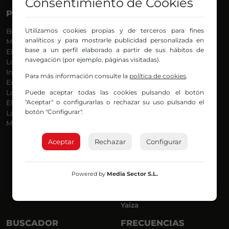
Consentimiento de Cookies
PROGRAMAS
VOCES
Utilizamos cookies propias y de terceros para fines
Bilbosport
Agurtzane
analíticos y para mostrarle publicidad personalizada en
Más Música
Belén Ollero
base a un perfil elaborado a partir de sus hábitos de
El Madrugador
Dani
navegación (por ejemplo, páginas visitadas).
Lo Más Nuevo
Eduardo
Informativos
Eva Argote
Para más información consulte la
política de cookies
.
En Ruta
Endika
Puede aceptar todas las cookies pulsando el botón
Locos por la Música
Iker
"Aceptar" o configurarlas o rechazar su uso pulsando el
El Supermadrugador
Iñigo
botón "Configurar".
La Mañana de Radio Nervión
Javi
Más Madrugada
Jon
José Ignacio
Aceptar
Rechazar
Configurar
Joseba
Luis Carlos
Mar y Cielo
Powered by
Media Sector S.L.
Miguel Ángel
Mónica Ambrosio
Richard
Yaiza
BUSCADOR
FRECUENCIAS