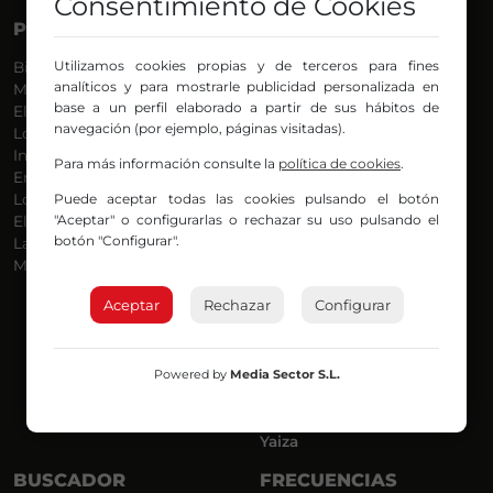
Consentimiento de Cookies
PROGRAMAS
VOCES
Utilizamos cookies propias y de terceros para fines
Bilbosport
Agurtzane
analíticos y para mostrarle publicidad personalizada en
Más Música
Belén Ollero
base a un perfil elaborado a partir de sus hábitos de
El Madrugador
Dani
navegación (por ejemplo, páginas visitadas).
Lo Más Nuevo
Eduardo
Informativos
Eva Argote
Para más información consulte la
política de cookies
.
En Ruta
Endika
Puede aceptar todas las cookies pulsando el botón
Locos por la Música
Iker
"Aceptar" o configurarlas o rechazar su uso pulsando el
El Supermadrugador
Iñigo
botón "Configurar".
La Mañana de Radio Nervión
Javi
Más Madrugada
Jon
José Ignacio
Aceptar
Rechazar
Configurar
Joseba
Luis Carlos
Mar y Cielo
Powered by
Media Sector S.L.
Miguel Ángel
Mónica Ambrosio
Richard
Yaiza
BUSCADOR
FRECUENCIAS