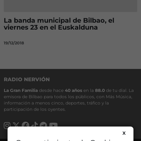
La banda municipal de Bilbao, el
viernes 23 en el Euskalduna
19/12/2018
RADIO NERVIÓN
La Gran Familia
desde hace
40 años
en la
88.0
de tu dial. La
emisora de Bilbao para todos los públicos, con Más Música,
información a menos cinco, deportes, tráfico y la
participación de los oyentes.
X