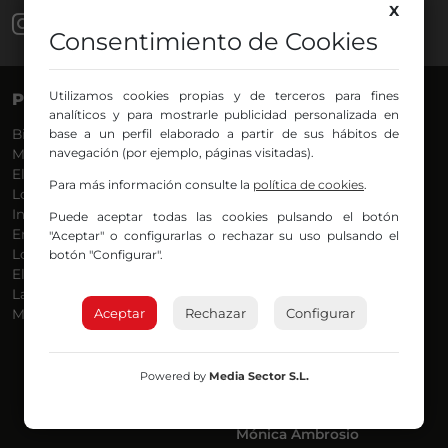
X
Consentimiento de Cookies
Utilizamos cookies propias y de terceros para fines
PROGRAMAS
VOCES
analíticos y para mostrarle publicidad personalizada en
Bilbosport
base a un perfil elaborado a partir de sus hábitos de
Agurtzane
navegación (por ejemplo, páginas visitadas).
Más Música
Belén Ollero
El Madrugador
Dani
Para más información consulte la
política de cookies
.
Lo Más Nuevo
Eduardo
Informativos
Eva Argote
Puede aceptar todas las cookies pulsando el botón
En Ruta
Endika
"Aceptar" o configurarlas o rechazar su uso pulsando el
Locos por la Música
Iker
botón "Configurar".
El Supermadrugador
Iñigo
La Mañana de Radio Nervión
Javi
Aceptar
Rechazar
Configurar
Más Madrugada
Jon
José Ignacio
Joseba
Luis Carlos
Powered by
Media Sector S.L.
Mar y Cielo
Miguel Ángel
Mónica Ambrosio