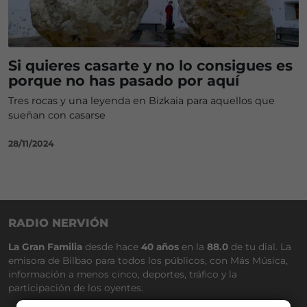
Si quieres casarte y no lo consigues es
porque no has pasado por aquí
Tres rocas y una leyenda en Bizkaia para aquellos que
sueñan con casarse
28/11/2024
RADIO NERVIÓN
La Gran Familia
desde hace
40 años
en la
88.0
de tu dial. La
emisora de Bilbao para todos los públicos, con Más Música,
información a menos cinco, deportes, tráfico y la
participación de los oyentes.