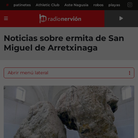
#
patinetes
Athletic Club
Aste Nagusia
robos
playas
Menú
Noticias sobre ermita de San
Miguel de Arretxinaga
Abrir menú lateral