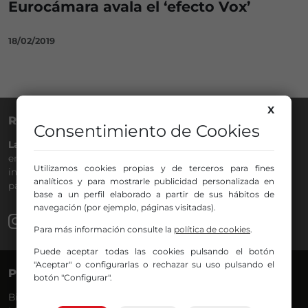
Eurocámara avala el ‘efecto Vox’
18/02/2019
X
RADIO NERVIÓN
Consentimiento de Cookies
La Gran Familia
desde hace
40 años
en la
88.0
de tu dial. La
emisora de Bilbao para todos los públicos, con Más Música,
Utilizamos cookies propias y de terceros para fines
información a menos cinco, deportes, tráfico y la
analíticos y para mostrarle publicidad personalizada en
participación de los oyentes.
base a un perfil elaborado a partir de sus hábitos de
navegación (por ejemplo, páginas visitadas).
Para más información consulte la
política de cookies
.
Puede aceptar todas las cookies pulsando el botón
"Aceptar" o configurarlas o rechazar su uso pulsando el
PROGRAMAS
VOCES
botón "Configurar".
Bilbosport
Agurtzane