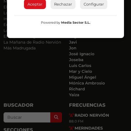
Más Música
Belén Ollero
Aceptar
Rechazar
Configurar
El Madrugador
Dani
Lo Más Nuevo
Eduardo
Informativos
Eva Argote
Powered by
Media Sector S.L.
En Ruta
Endika
Locos por la Música
Iker
El Supermadrugador
Iñigo
La Mañana de Radio Nervión
Javi
Más Madrugada
Jon
José Ignacio
Joseba
Luis Carlos
Mar y Cielo
Miguel Ángel
Mónica Ambrosio
Richard
Yaiza
BUSCADOR
FRECUENCIAS
RADIO NERVIÓN
Search
88.0 FM
MERINDADES
SECCIONES