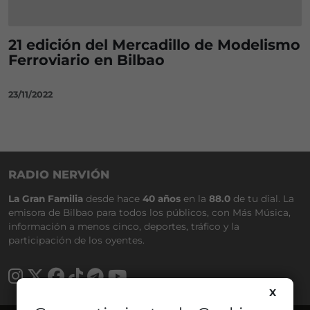
21 edición del Mercadillo de Modelismo
Ferroviario en Bilbao
23/11/2022
RADIO NERVIÓN
La Gran Familia
desde hace
40 años
en la
88.0
de tu dial. La
emisora de Bilbao para todos los públicos, con Más Música,
información a menos cinco, deportes, tráfico y la
participación de los oyentes.
X