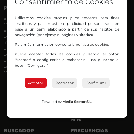
Consentimiento de Cookies
PROGRAMAS
VOCES
Utilizamos cookies propias y de terceros para fines
Bilbosport
Agurtzane
analíticos y para mostrarle publicidad personalizada en
Más Música
Belén Ollero
base a un perfil elaborado a partir de sus hábitos de
El Madrugador
Dani
navegación (por ejemplo, páginas visitadas).
Lo Más Nuevo
Eduardo
Informativos
Eva Argote
Para más información consulte la
política de cookies
.
En Ruta
Endika
Puede aceptar todas las cookies pulsando el botón
Locos por la Música
Iker
"Aceptar" o configurarlas o rechazar su uso pulsando el
El Supermadrugador
Iñigo
botón "Configurar".
La Mañana de Radio Nervión
Javi
Más Madrugada
Jon
José Ignacio
Aceptar
Rechazar
Configurar
Joseba
Luis Carlos
Mar y Cielo
Powered by
Media Sector S.L.
Miguel Ángel
Mónica Ambrosio
Richard
Yaiza
BUSCADOR
FRECUENCIAS