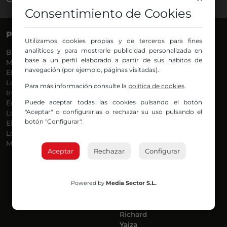
Consentimiento de Cookies
PROGRAMAS
VOCES
Utilizamos cookies propias y de terceros para fines
analíticos y para mostrarle publicidad personalizada en
Bilbosport
Agurtzane
base a un perfil elaborado a partir de sus hábitos de
Más Música
Belén Ollero
navegación (por ejemplo, páginas visitadas).
El Madrugador
Dani
Lo Más Nuevo
Eduardo
Para más información consulte la
política de cookies
.
Informativos
Eva Argote
Puede aceptar todas las cookies pulsando el botón
En Ruta
Endika
"Aceptar" o configurarlas o rechazar su uso pulsando el
Locos por la Música
Iker
botón "Configurar".
El Supermadrugador
Iñigo
La Mañana de Radio Nervión
Javi
Más Madrugada
Jon
Aceptar
Rechazar
Configurar
José Ignacio
Joseba
Luis Carlos
Powered by
Media Sector S.L.
Mar y Cielo
Miguel Ángel
Mónica Ambrosio
Richard
Yaiza