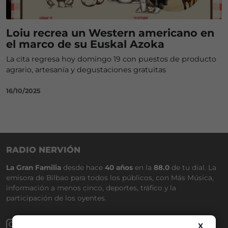
Loiu recrea un Western americano en
el marco de su Euskal Azoka
La cita regresa hoy domingo 19 con puestos de producto
agrario, artesanía y degustaciones gratuitas
16/10/2025
RADIO NERVIÓN
La Gran Familia
desde hace
40 años
en la
88.0
de tu dial. La
emisora de Bilbao para todos los públicos, con Más Música,
información a menos cinco, deportes, tráfico y la
participación de los oyentes.
X