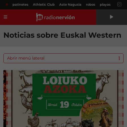
#
patinetes
Athletic Club
Aste Nagusia
robos
playas
Menú
Noticias sobre Euskal Western
Abrir menú lateral