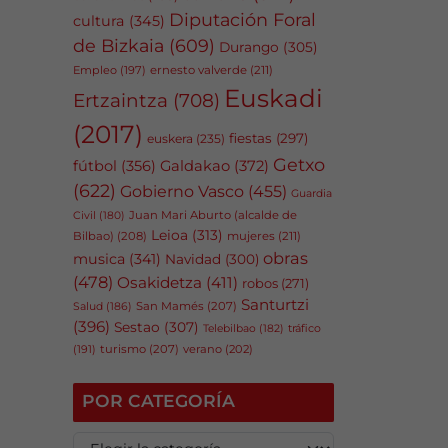
Diputación Foral
cultura
(345)
de Bizkaia
(609)
Durango
(305)
Empleo
(197)
ernesto valverde
(211)
Euskadi
Ertzaintza
(708)
(2017)
fiestas
(297)
euskera
(235)
Getxo
fútbol
(356)
Galdakao
(372)
(622)
Gobierno Vasco
(455)
Guardia
Juan Mari Aburto (alcalde de
Civil
(180)
Leioa
(313)
Bilbao)
(208)
mujeres
(211)
obras
musica
(341)
Navidad
(300)
(478)
Osakidetza
(411)
robos
(271)
Santurtzi
San Mamés
(207)
Salud
(186)
(396)
Sestao
(307)
tráfico
Telebilbao
(182)
(191)
turismo
(207)
verano
(202)
POR CATEGORÍA
P