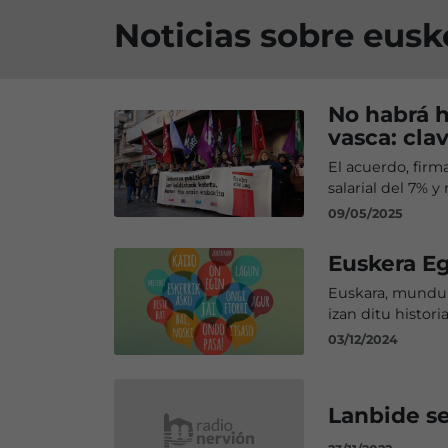
Noticias sobre eusko
No habrá h
vasca: cla
El acuerdo, firm
salarial del 7% y
09/05/2025
Euskera E
Euskara, munduk
izan ditu histori
03/12/2024
Lanbide s