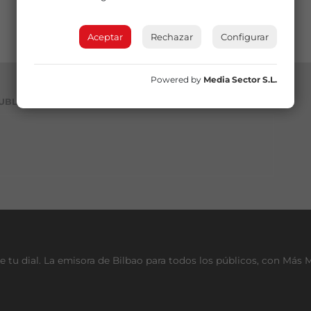
Aceptar
Rechazar
Configurar
Powered by
Media Sector S.L.
UBLICIDAD
e tu dial. La emisora de Bilbao para todos los públicos, con Más 