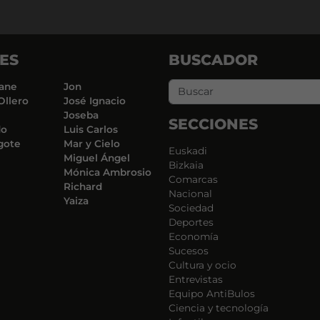
ES
BUSCADOR
ane
Jon
Ollero
José Ignacio
Joseba
SECCIONES
do
Luis Carlos
gote
Mar y Cielo
Euskadi
Miguel Ángel
Bizkaia
Mónica Ambrosio
Comarcas
Richard
Nacional
Yaiza
Sociedad
Deportes
Economía
Sucesos
Cultura y ocio
Entrevistas
Equipo AntiBulos
Ciencia y tecnología