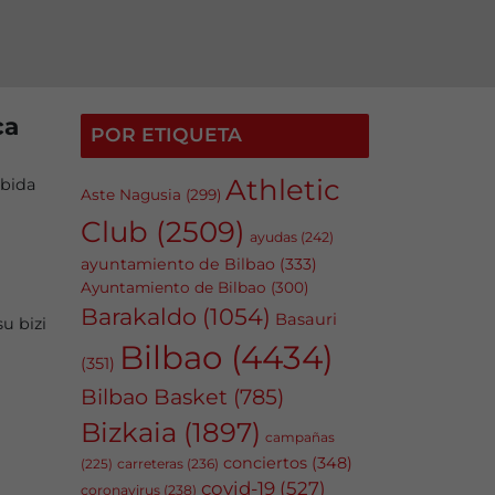
ca
POR ETIQUETA
Athletic
ubida
Aste Nagusia
(299)
Club
(2509)
ayudas
(242)
ayuntamiento de Bilbao
(333)
Ayuntamiento de Bilbao
(300)
Barakaldo
(1054)
Basauri
u bizi
Bilbao
(4434)
(351)
Bilbao Basket
(785)
Bizkaia
(1897)
campañas
conciertos
(348)
carreteras
(236)
(225)
covid-19
(527)
coronavirus
(238)