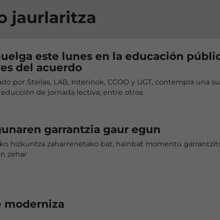
 jaurlaritza
uelga este lunes en la educación públi
ves del acuerdo
ado por Steilas, LAB, Interinok, CCOO y UGT, contempla una s
 reducción de jornada lectiva, entre otros
gunaren garrantzia gaur egun
o hizkuntza zaharrenetako bat, hainbat momentu garrantzits
an zehar
e moderniza