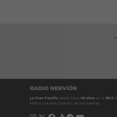
P
RADIO NERVIÓN
La Gran Familia
desde hace
40 años
en la
88.0
d
tráfico y la participación de los oyentes.