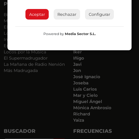
PROGRAMAS
VOCES
Aceptar
Rechazar
Configurar
Bilbosport
Agurtzane
Más Música
Belén Ollero
El Madrugador
Dani
Lo Más Nuevo
Eduardo
Powered by
Media Sector S.L.
Informativos
Eva Argote
En Ruta
Endika
Locos por la Música
Iker
El Supermadrugador
Iñigo
La Mañana de Radio Nervión
Javi
Más Madrugada
Jon
José Ignacio
Joseba
Luis Carlos
Mar y Cielo
Miguel Ángel
Mónica Ambrosio
Richard
Yaiza
BUSCADOR
FRECUENCIAS