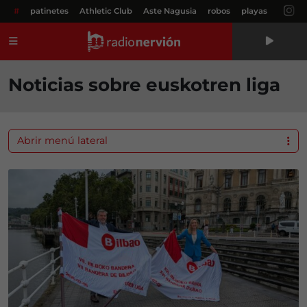
#
patinetes
Athletic Club
Aste Nagusia
robos
playas
Menú
Noticias sobre euskotren liga
Abrir menú lateral