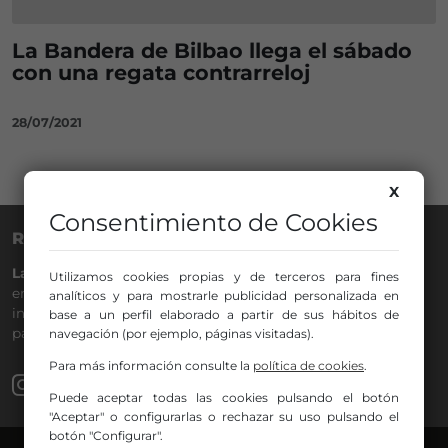
La Bandera de Bilbao llega el sábado
con una regata contrarreloj
28/07/2021
X
Consentimiento de Cookies
RADIO NERVIÓN
La Gran Familia
desde hace
40 años
en la
88.0
de tu dial. La
Utilizamos cookies propias y de terceros para fines
emisora de Bilbao para todos los públicos, con Más Música,
analíticos y para mostrarle publicidad personalizada en
información a menos cinco, deportes, tráfico y la
base a un perfil elaborado a partir de sus hábitos de
participación de los oyentes.
navegación (por ejemplo, páginas visitadas).
Para más información consulte la
política de cookies
.
Puede aceptar todas las cookies pulsando el botón
"Aceptar" o configurarlas o rechazar su uso pulsando el
botón "Configurar".