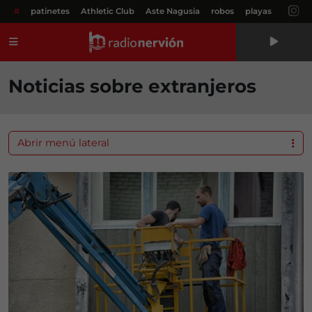
#
patinetes
Athletic Club
Aste Nagusia
robos
playas
Menú
Noticias sobre extranjeros
Abrir menú lateral