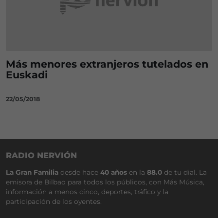
Más menores extranjeros tutelados en
Euskadi
22/05/2018
RADIO NERVIÓN
La Gran Familia
desde hace
40 años
en la
88.0
de tu dial. La
emisora de Bilbao para todos los públicos, con Más Música,
información a menos cinco, deportes, tráfico y la
participación de los oyentes.