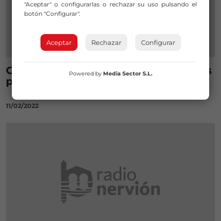
"Aceptar" o configurarlas o rechazar su uso pulsando el
botón "Configurar".
Aceptar
Rechazar
Configurar
Galdakao busca la inclusión real de las
Powered by
Media Sector S.L.
personas extranjeras
11/02/2022