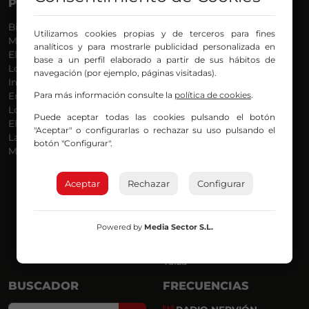
PROGRAMAS
VOCES
Bilbosport
Agurtzane
Utilizamos cookies propias y de terceros para fines
Más Música
Belén Ollero
analíticos y para mostrarle publicidad personalizada en
El Madrugador
Dani
base a un perfil elaborado a partir de sus hábitos de
Lo Más Nuevo
Eduardo
navegación (por ejemplo, páginas visitadas).
Informativos
Eva Argote
Para más información consulte la
política de cookies
.
En Ruta
Endika
Locos por la Música
Iker
Puede aceptar todas las cookies pulsando el botón
El Supermadrugador
Iñigo
"Aceptar" o configurarlas o rechazar su uso pulsando el
La Mañana de Radio Nervión
Javi
botón "Configurar".
Más Madrugada
Jon
José Ignacio
Joseba
Aceptar
Rechazar
Configurar
Luis Carlos
Mar y Cielo
Miguel Ángel
Powered by
Media Sector S.L.
Mónica Ambrosio
Richard
Yaiza
BUSCADOR
FRECUENCIAS