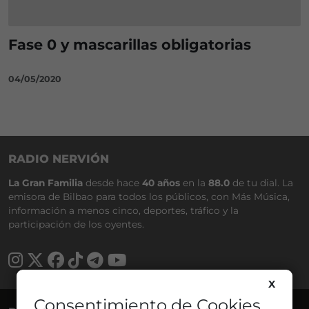
Fase 0 y mascarillas obligatorias
04/05/2020
RADIO NERVIÓN
La Gran Familia
desde hace
40 años
en la
88.0
de tu dial. La
emisora de Bilbao para todos los públicos, con Más Música,
información a menos cinco, deportes, tráfico y la
participación de los oyentes.
X
Consentimiento de Cookies