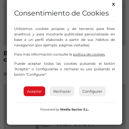
X
Consentimiento de Cookies
Utilizamos cookies propias y de terceros para fines
analíticos y para mostrarle publicidad personalizada en
base a un perfil elaborado a partir de sus hábitos de
navegación (por ejemplo, páginas visitadas).
Bilbao contará con 36 barracas y 12
Para más información consulte la
política de cookies
.
churrerías en agosto
Puede aceptar todas las cookies pulsando el botón
"Aceptar" o configurarlas o rechazar su uso pulsando el
22/07/2021
botón "Configurar".
Aceptar
Rechazar
Configurar
Powered by
Media Sector S.L.