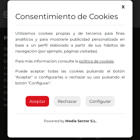
X
Consentimiento de Cookies
Utilizamos cookies propias y de terceros para fines
PROGRAMAS
VOCES
analíticos y para mostrarle publicidad personalizada en
base a un perfil elaborado a partir de sus hábitos de
Bilbosport
Agurtzane
navegación (por ejemplo, páginas visitadas).
Más Música
Belén Ollero
El Madrugador
Para más información consulte la
Dani
política de cookies
.
Lo Más Nuevo
Eduardo
Puede aceptar todas las cookies pulsando el botón
Informativos
Eva Argote
"Aceptar" o configurarlas o rechazar su uso pulsando el
En Ruta
Endika
botón "Configurar".
Locos por la Música
Iker
El Supermadrugador
Iñigo
La Mañana de Radio Nervión
Javi
Aceptar
Rechazar
Configurar
Más Madrugada
Jon
José Ignacio
Joseba
Powered by
Media Sector S.L.
Luis Carlos
Mar y Cielo
Miguel Ángel