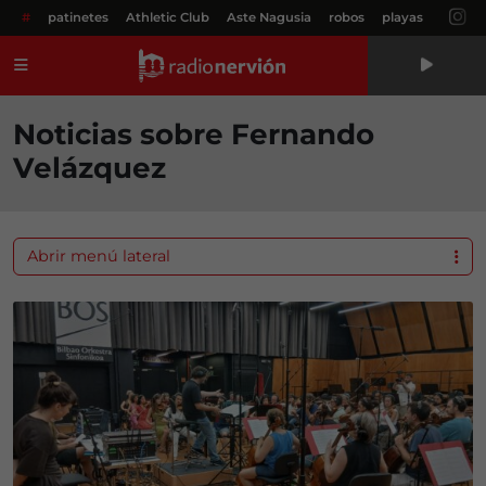
#
patinetes
Athletic Club
Aste Nagusia
robos
playas
Menú
Noticias sobre Fernando
Velázquez
Abrir menú lateral