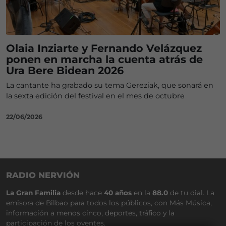
Olaia Inziarte y Fernando Velázquez
ponen en marcha la cuenta atrás de
Ura Bere Bidean 2026
La cantante ha grabado su tema Gereziak, que sonará en
la sexta edición del festival en el mes de octubre
22/06/2026
RADIO NERVIÓN
La Gran Familia
desde hace
40 años
en la
88.0
de tu dial. La
emisora de Bilbao para todos los públicos, con Más Música,
información a menos cinco, deportes, tráfico y la
participación de los oyentes.