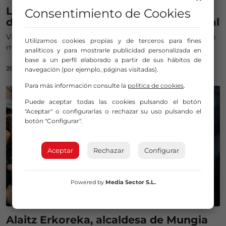
La Fiesta de la Guinda de Villarcayo
Consentimiento de Cookies
declarada de Interés Turístico Regional
Villarcayo recibe el reconocimiento por una tradición con
Utilizamos cookies propias y de terceros para fines
más de 70 años de historia
analíticos y para mostrarle publicidad personalizada en
base a un perfil elaborado a partir de sus hábitos de
20/02/2025
navegación (por ejemplo, páginas visitadas).
Para más información consulte la
política de cookies
.
Puede aceptar todas las cookies pulsando el botón
"Aceptar" o configurarlas o rechazar su uso pulsando el
botón "Configurar".
Aceptar
Rechazar
Configurar
Powered by
Media Sector S.L.
Alaitz Erkoreka, alcaldesa de Mungia