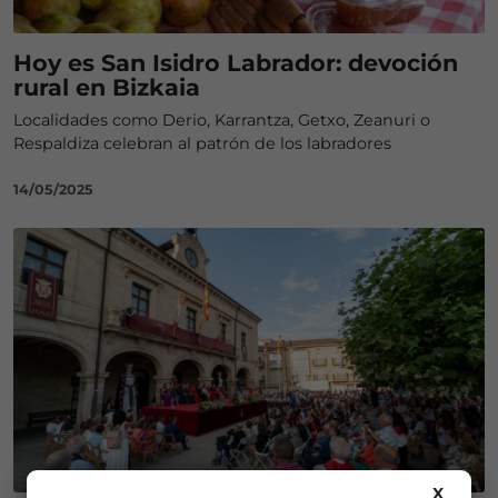
Hoy es San Isidro Labrador: devoción
rural en Bizkaia
Localidades como Derio, Karrantza, Getxo, Zeanuri o
Respaldiza celebran al patrón de los labradores
14/05/2025
X