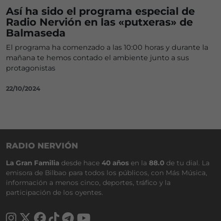
Así ha sido el programa especial de
Radio Nervión en las «putxeras» de
Balmaseda
El programa ha comenzado a las 10:00 horas y durante la
mañana te hemos contado el ambiente junto a sus
protagonistas
22/10/2024
RADIO NERVIÓN
La Gran Familia
desde hace
40 años
en la
88.0
de tu dial. La
emisora de Bilbao para todos los públicos, con Más Música,
información a menos cinco, deportes, tráfico y la
participación de los oyentes.