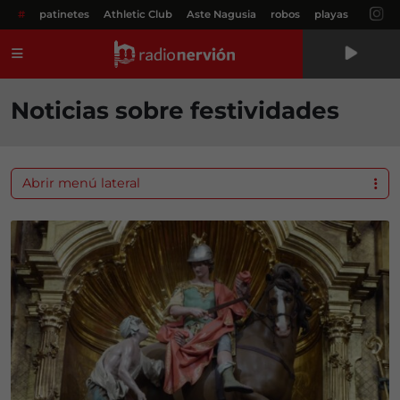
#
patinetes
Athletic Club
Aste Nagusia
robos
playas
Menú
Noticias sobre festividades
Abrir menú lateral