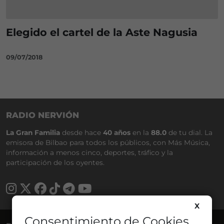
Elegido el cartel de la Aste Nagusia
09/07/2018
RADIO NERVIÓN
La Gran Familia
desde hace
40 años
en la
88.0
de tu dial. La
emisora de Bilbao para todos los públicos, con Más Música,
información a menos cinco, deportes, tráfico y la
participación de los oyentes.
X
Consentimiento de Cookies