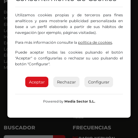
PROGRAMAS
VOCES
Bilbosport
Agurtzane
Utilizamos cookies propias y de terceros para fines
Más Música
Belén Ollero
analíticos y para mostrarle publicidad personalizada en
El Madrugador
Dani
base a un perfil elaborado a partir de sus hábitos de
Lo Más Nuevo
Eduardo
navegación (por ejemplo, páginas visitadas).
Informativos
Eva Argote
Para más información consulte la
política de cookies
.
En Ruta
Endika
Locos por la Música
Iker
Puede aceptar todas las cookies pulsando el botón
El Supermadrugador
Iñigo
"Aceptar" o configurarlas o rechazar su uso pulsando el
La Mañana de Radio Nervión
Javi
botón "Configurar".
Más Madrugada
Jon
José Ignacio
Joseba
Aceptar
Rechazar
Configurar
Luis Carlos
Mar y Cielo
Miguel Ángel
Powered by
Media Sector S.L.
Mónica Ambrosio
Richard
Yaiza
BUSCADOR
FRECUENCIAS