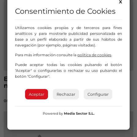
X
Consentimiento de Cookies
Utilizamos cookies propias y de terceros para fines
analíticos y para mostrarle publicidad personalizada en
base a un perfil elaborado a partir de sus hábitos de
navegación (por ejemplo, páginas visitadas).
Para más información consulte la
política de cookies
.
Puede aceptar todas las cookies pulsando el botón
"Aceptar" o configurarlas o rechazar su uso pulsando el
botón "Configurar".
En Octubre se podrá probar Batuz,
nueva herramienta fiscal de Bizkaia
Aceptar
Rechazar
Configurar
08/09/2020
Powered by
Media Sector S.L.