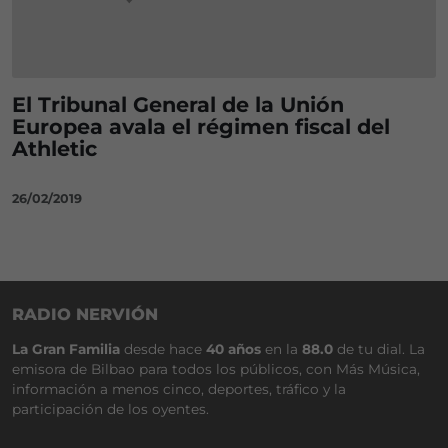
El Tribunal General de la Unión
Europea avala el régimen fiscal del
Athletic
26/02/2019
RADIO NERVIÓN
La Gran Familia
desde hace
40 años
en la
88.0
de tu dial. La
emisora de Bilbao para todos los públicos, con Más Música,
información a menos cinco, deportes, tráfico y la
participación de los oyentes.