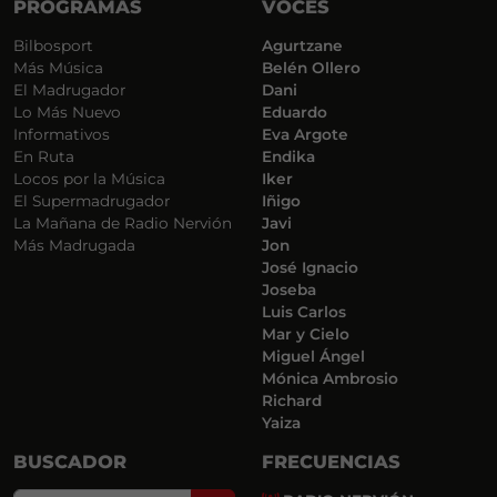
PROGRAMAS
VOCES
Bilbosport
Agurtzane
Más Música
Belén Ollero
El Madrugador
Dani
Lo Más Nuevo
Eduardo
Informativos
Eva Argote
En Ruta
Endika
Locos por la Música
Iker
El Supermadrugador
Iñigo
La Mañana de Radio Nervión
Javi
Más Madrugada
Jon
José Ignacio
Joseba
Luis Carlos
Mar y Cielo
Miguel Ángel
Mónica Ambrosio
Richard
Yaiza
BUSCADOR
FRECUENCIAS