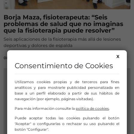
Borja Maza, fisioterapeuta: “Seis
problemas de salud que no imaginas
que la fisioterapia puede resolver”
Seis aplicaciones de la fisioterapia más allá de lesiones
deportivas y dolores de espalda
X
08/09/2025
Consentimiento de Cookies
Utilizamos cookies propias y de terceros para fines
analíticos y para mostrarle publicidad personalizada en
base a un perfil elaborado a partir de sus hábitos de
navegación (por ejemplo, páginas visitadas).
Para más información consulte la
política de cookies
.
Puede aceptar todas las cookies pulsando el botón
"Aceptar" o configurarlas o rechazar su uso pulsando el
botón "Configurar".