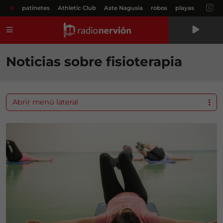
#
patinetes
Athletic Club
Aste Nagusia
robos
playas
Menú
Noticias sobre fisioterapia
Abrir menú lateral