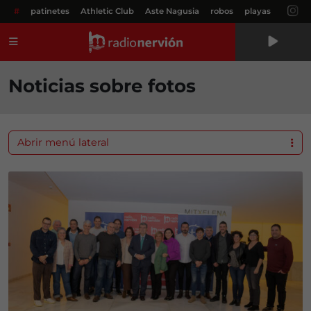
#
patinetes
Athletic Club
Aste Nagusia
robos
playas
Menú
Noticias sobre fotos
Abrir menú lateral