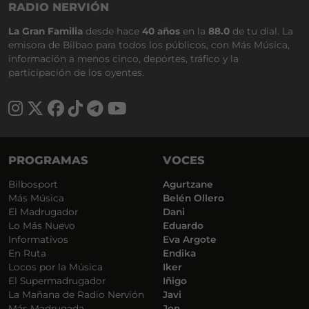
RADIO NERVIÓN
La Gran Familia
desde hace
40 años
en la
88.0
de tu dial. La
emisora de Bilbao para todos los públicos, con Más Música,
información a menos cinco, deportes, tráfico y la
participación de los oyentes.
PROGRAMAS
VOCES
Bilbosport
Agurtzane
Más Música
Belén Ollero
El Madrugador
Dani
Lo Más Nuevo
Eduardo
Informativos
Eva Argote
En Ruta
Endika
Locos por la Música
Iker
El Supermadrugador
Iñigo
La Mañana de Radio Nervión
Javi
Más Madrugada
Jon