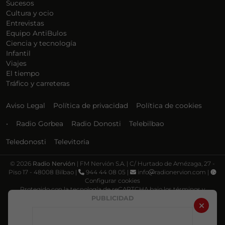
Sucesos
Cultura y ocio
Entrevistas
Equipo AntiBulos
Ciencia y tecnología
Infantil
Viajes
El tiempo
Tráfico y carreteras
Aviso Legal
Política de privacidad
Política de cookies
•
Radio Gorbea
Radio Donosti
Telebilbao
Teledonosti
Televitoria
©
2026
Radio Nervión
| FM Nervión S.A. | C/ Hurtado de Amézaga, 27 -
Piso 17 - 48008 Bilbao |
944 44 08 05 |
info
radionervion.com |
Configurar cookies
Protegido con la tecnología de reCAPTCHA bajo los términos y
condiciones de Google, su
Política de privacidad
y
Términos de servicio
.
PUBLICIDAD