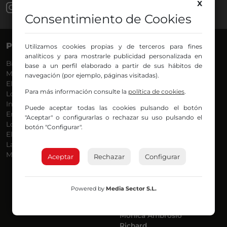
X
Consentimiento de Cookies
PROGRAMAS
VOCES
Utilizamos cookies propias y de terceros para fines
analíticos y para mostrarle publicidad personalizada en
Bilbosport
Agurtzane
base a un perfil elaborado a partir de sus hábitos de
Más Música
Belén Ollero
navegación (por ejemplo, páginas visitadas).
El Madrugador
Dani
Para más información consulte la
política de cookies
.
Lo Más Nuevo
Eduardo
Informativos
Eva Argote
Puede aceptar todas las cookies pulsando el botón
En Ruta
Endika
"Aceptar" o configurarlas o rechazar su uso pulsando el
Locos por la Música
Iker
botón "Configurar".
El Supermadrugador
Iñigo
La Mañana de Radio Nervión
Javi
Más Madrugada
Jon
Aceptar
Rechazar
Configurar
José Ignacio
Joseba
Luis Carlos
Powered by
Media Sector S.L.
Mar y Cielo
Miguel Ángel
Mónica Ambrosio
Richard