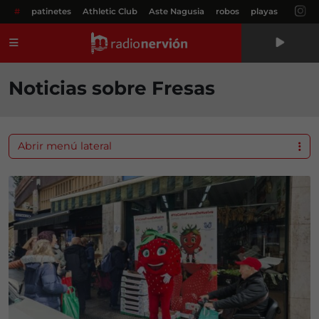
#
patinetes
Athletic Club
Aste Nagusia
robos
playas
Menú
Noticias sobre Fresas
Abrir menú lateral