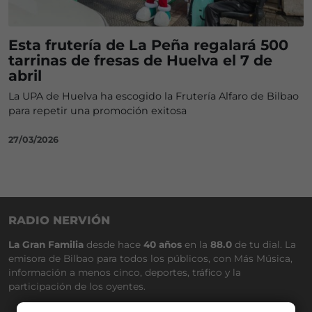
Esta frutería de La Peña regalará 500
tarrinas de fresas de Huelva el 7 de
abril
La UPA de Huelva ha escogido la Frutería Alfaro de Bilbao
para repetir una promoción exitosa
27/03/2026
RADIO NERVIÓN
La Gran Familia
desde hace
40 años
en la
88.0
de tu dial. La
emisora de Bilbao para todos los públicos, con Más Música,
información a menos cinco, deportes, tráfico y la
participación de los oyentes.