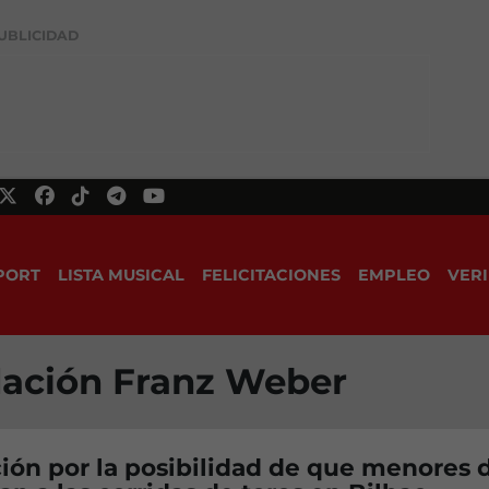
UBLICIDAD
PORT
LISTA MUSICAL
FELICITACIONES
EMPLEO
VERI
dación Franz Weber
ón por la posibilidad de que menores 