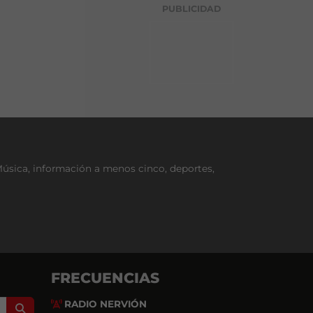
g
PUBLICIDAD
o
r
í
a
Música, información a menos cinco, deportes,
FRECUENCIAS
RADIO NERVIÓN
Search