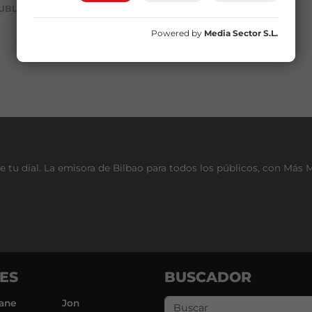
UBLICIDAD
Powered by
Media Sector S.L.
e tu dial. La emisora de Bilbao para todos los públicos, con Más 
ES
BUSCADOR
ane
Jon