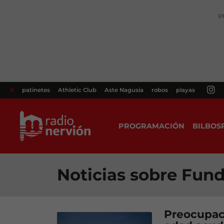
P
#
patinetes
Athletic Club
Aste Nagusia
robos
playas
PROGRAMACIÓN
BILBOS
Noticias sobre Fun
Preocupaci