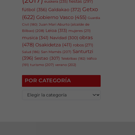
fiestas
(297)
euskera
(235)
Getxo
fútbol
(356)
Galdakao
(372)
(622)
Gobierno Vasco
(455)
Guardia
Juan Mari Aburto (alcalde de
Civil
(180)
Leioa
(313)
Bilbao)
(208)
mujeres
(211)
obras
musica
(341)
Navidad
(300)
(478)
Osakidetza
(411)
robos
(271)
Santurtzi
San Mamés
(207)
Salud
(186)
(396)
Sestao
(307)
tráfico
Telebilbao
(182)
(191)
turismo
(207)
verano
(202)
POR CATEGORÍA
P
o
r
c
a
t
e