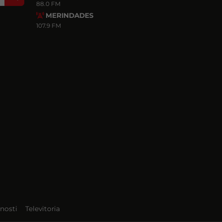
88.0 FM
MERINDADES
107.9 FM
nosti
Televitoria