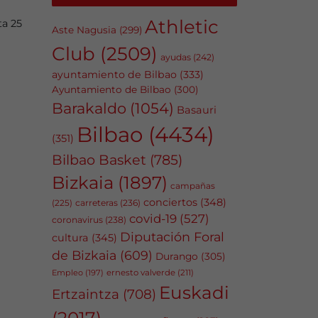
Athletic
ta 25
Aste Nagusia
(299)
Club
(2509)
ayudas
(242)
ayuntamiento de Bilbao
(333)
Ayuntamiento de Bilbao
(300)
Barakaldo
(1054)
Basauri
Bilbao
(4434)
(351)
Bilbao Basket
(785)
Bizkaia
(1897)
campañas
conciertos
(348)
carreteras
(236)
(225)
covid-19
(527)
coronavirus
(238)
Diputación Foral
cultura
(345)
de Bizkaia
(609)
Durango
(305)
Empleo
(197)
ernesto valverde
(211)
Euskadi
Ertzaintza
(708)
(2017)