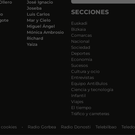
Ollero
José Ignacio
Joseba
SECCIONES
do
Luis Carlos
gote
Mar y Cielo
Euskadi
Miguel Ángel
Bizkaia
Mónica Ambrosio
Comarcas
Richard
Nacional
Yaiza
Sociedad
Deportes
Economía
Sucesos
Cultura y ocio
Entrevistas
Equipo AntiBulos
Ciencia y tecnología
Infantil
Viajes
El tiempo
Tráfico y carreteras
e cookies
•
Radio Gorbea
Radio Donosti
Telebilbao
Teledo