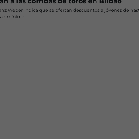
n a las corridas de toros en Bilbao
anz Weber indica que se ofertan descuentos a jóvenes de has
dad mínima