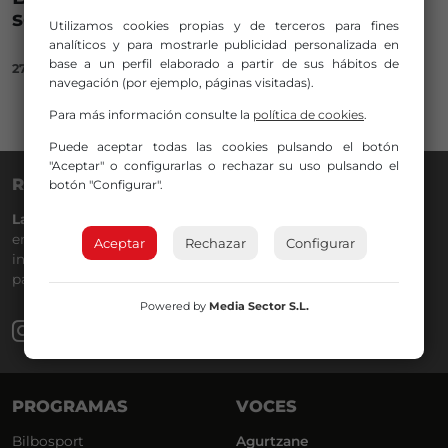
seguro y con ilusión
Utilizamos cookies propias y de terceros para fines
analíticos y para mostrarle publicidad personalizada en
base a un perfil elaborado a partir de sus hábitos de
27/11/2020
navegación (por ejemplo, páginas visitadas).
Para más información consulte la
política de cookies
.
Puede aceptar todas las cookies pulsando el botón
"Aceptar" o configurarlas o rechazar su uso pulsando el
RADIO NERVIÓN
botón "Configurar".
La Gran Familia
desde hace
40 años
en la
88.0
de tu dial. La
emisora de Bilbao para todos los públicos, con Más Música,
Aceptar
Rechazar
Configurar
información a menos cinco, deportes, tráfico y la
participación de los oyentes.
Powered by
Media Sector S.L.
PROGRAMAS
VOCES
Bilbosport
Agurtzane