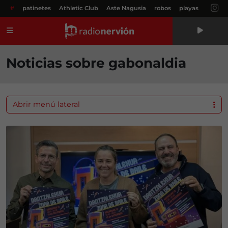
#
patinetes
Athletic Club
Aste Nagusia
robos
playas
Menú
Noticias sobre gabonaldia
Abrir menú lateral