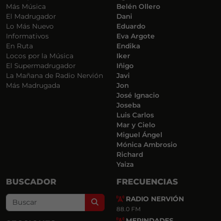
Más Música
Belén Ollero
El Madrugador
Dani
Lo Más Nuevo
Eduardo
Informativos
Eva Argote
En Ruta
Endika
Locos por la Música
Iker
El Supermadrugador
Iñigo
La Mañana de Radio Nervión
Javi
Más Madrugada
Jon
José Ignacio
Joseba
Luis Carlos
Mar y Cielo
Miguel Ángel
Mónica Ambrosio
Richard
Yaiza
BUSCADOR
FRECUENCIAS
RADIO NERVIÓN
Search
88.0 FM
MERINDADES