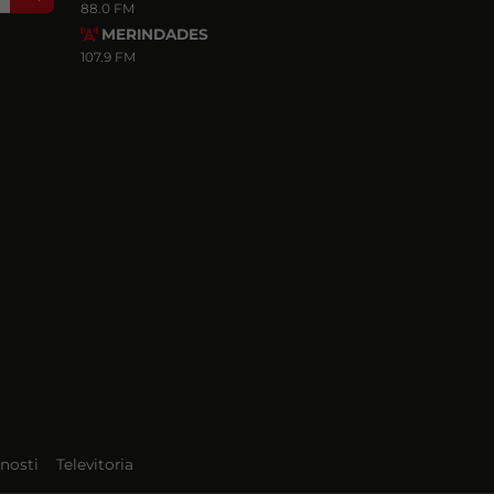
88.0 FM
MERINDADES
107.9 FM
nosti
Televitoria