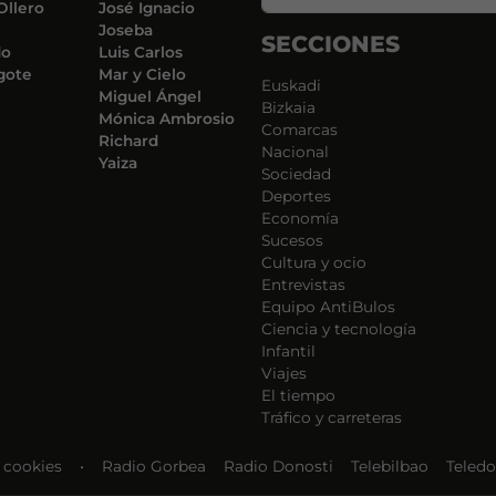
Ollero
José Ignacio
Joseba
SECCIONES
do
Luis Carlos
gote
Mar y Cielo
Euskadi
Miguel Ángel
Bizkaia
Mónica Ambrosio
Comarcas
Richard
Nacional
Yaiza
Sociedad
Deportes
Economía
Sucesos
Cultura y ocio
Entrevistas
Equipo AntiBulos
Ciencia y tecnología
Infantil
Viajes
El tiempo
Tráfico y carreteras
e cookies
•
Radio Gorbea
Radio Donosti
Telebilbao
Teledo