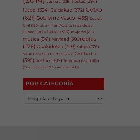
fiestas
(294)
euskera
(235)
Getxo
fútbol
(354)
Galdakao
(372)
(621)
Gobierno Vasco
(455)
Guardia
Juan Mari Aburto (alcalde de
Civil
(180)
Leioa
(313)
Bilbao)
(208)
mujeres
(211)
obras
musica
(341)
Navidad
(300)
(478)
Osakidetza
(410)
robos
(270)
Santurtzi
San Mamés
(207)
Salud
(185)
(395)
Sestao
(307)
tráfico
Telebilbao
(182)
(191)
turismo
(207)
verano
(202)
POR CATEGORÍA
P
o
r
c
a
t
e