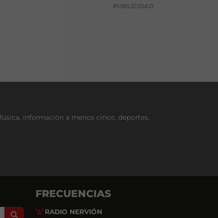
g
PUBLICIDAD
o
r
í
a
Música, información a menos cinco, deportes,
FRECUENCIAS
RADIO NERVIÓN
Search