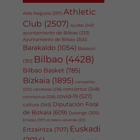
Athletic
Aste Nagusia
(297)
Club
(2507)
ayudas
(242)
ayuntamiento de Bilbao
(333)
Ayuntamiento de Bilbao
(300)
Barakaldo
(1054)
Basauri
Bilbao
(4428)
(351)
Bilbao Basket
(785)
Bizkaia
(1895)
campañas
conciertos
(348)
carreteras
(236)
(225)
covid-19
(527)
coronavirus
(238)
Diputación Foral
cultura
(345)
de Bizkaia
(609)
Durango
(305)
Empleo
(197)
ernesto valverde
(211)
Euskadi
Ertzaintza
(707)
(2014)