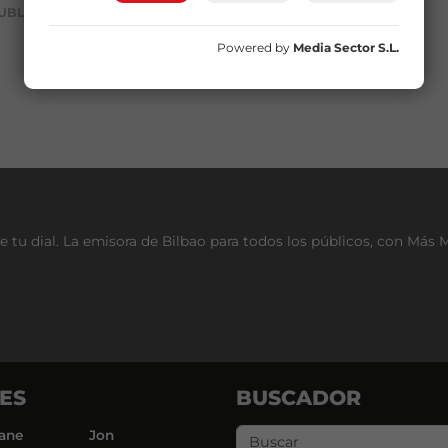
UBLICIDAD
Powered by
Media Sector S.L.
e tu dial. La emisora de Bilbao para todos los públicos, con Más 
ES
BUSCADOR
ane
Jon