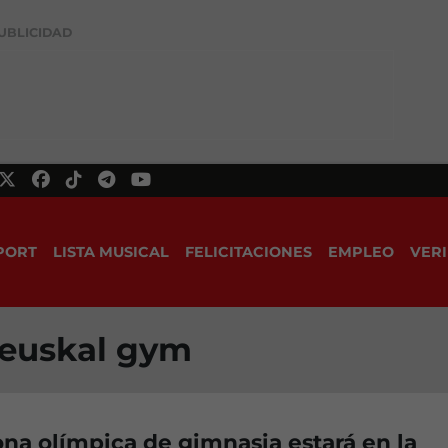
UBLICIDAD
PORT
LISTA MUSICAL
FELICITACIONES
EMPLEO
VERI
 euskal gym
a olímpica de gimnasia estará en la