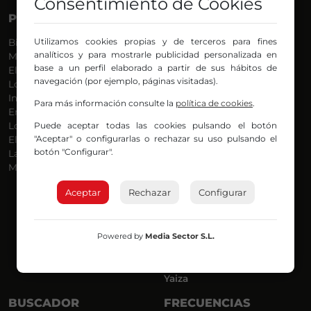
Consentimiento de Cookies
PROGRAMAS
VOCES
Utilizamos cookies propias y de terceros para fines
Bilbosport
Agurtzane
analíticos y para mostrarle publicidad personalizada en
Más Música
Belén Ollero
base a un perfil elaborado a partir de sus hábitos de
El Madrugador
Dani
navegación (por ejemplo, páginas visitadas).
Lo Más Nuevo
Eduardo
Informativos
Eva Argote
Para más información consulte la
política de cookies
.
En Ruta
Endika
Puede aceptar todas las cookies pulsando el botón
Locos por la Música
Iker
"Aceptar" o configurarlas o rechazar su uso pulsando el
El Supermadrugador
Iñigo
botón "Configurar".
La Mañana de Radio Nervión
Javi
Más Madrugada
Jon
José Ignacio
Aceptar
Rechazar
Configurar
Joseba
Luis Carlos
Mar y Cielo
Powered by
Media Sector S.L.
Miguel Ángel
Mónica Ambrosio
Richard
Yaiza
BUSCADOR
FRECUENCIAS