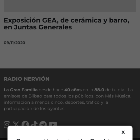
Exposición GEA, de cerámica y barro,
en Juntas Generales
09/11/2020
RADIO NERVIÓN
La Gran Familia
desde hace
40 años
en la
88.0
de tu dial. La
emisora de Bilbao para todos los públicos, con Más Música,
información a menos cinco, deportes, tráfico y la
participación de los oyentes.
X