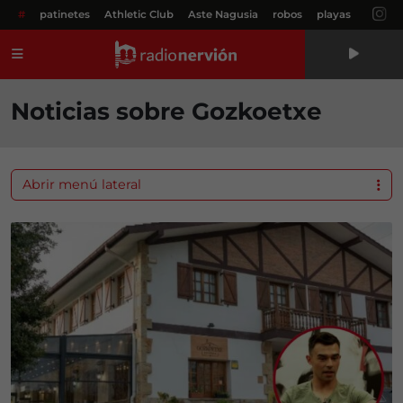
#
patinetes
Athletic Club
Aste Nagusia
robos
playas
Menú
Noticias sobre Gozkoetxe
Abrir menú lateral