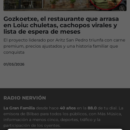
Gozkoetxe, el restaurante que arrasa
en Loiu: chuletas, cachopos virales y
lista de espera de meses
El proyecto liderado por Aritz San Pedro triunfa con carne
premium, precios ajustados y una historia familiar que
conquista
01/05/2026
RADIO NERVIÓN
La Gran Familia
desde hace
40 años
en la
88.0
de tu dial. La
emisora de Bilbao para todos los públicos, con Más Música,
información a menos cinco, deportes, tráfico y la
participación de los oyentes.