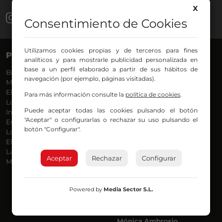
X
Consentimiento de Cookies
Utilizamos cookies propias y de terceros para fines
PROGRAMAS
VOCES
analíticos y para mostrarle publicidad personalizada en
base a un perfil elaborado a partir de sus hábitos de
Bilbosport
Agurtzane
navegación (por ejemplo, páginas visitadas).
Más Música
Belén Ollero
El Madrugador
Dani
Para más información consulte la
política de cookies
.
Lo Más Nuevo
Eduardo
Puede aceptar todas las cookies pulsando el botón
Informativos
Eva Argote
"Aceptar" o configurarlas o rechazar su uso pulsando el
En Ruta
Endika
botón "Configurar".
Locos por la Música
Iker
El Supermadrugador
Iñigo
La Mañana de Radio Nervión
Javi
Aceptar
Rechazar
Configurar
Más Madrugada
Jon
José Ignacio
Joseba
Powered by
Media Sector S.L.
Luis Carlos
Mar y Cielo
Miguel Ángel
Mónica Ambrosio